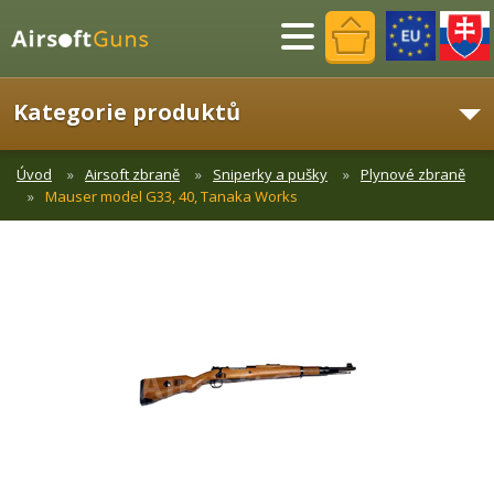
Menu
Kategorie produktů
Úvod
Airsoft zbraně
Sniperky a pušky
Plynové zbraně
Mauser model G33, 40, Tanaka Works