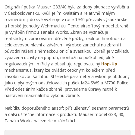
Originální puška Mauser G33/40 byla za doby okupace vyráběna
v Československu. Kvůli jejím kvalitám a relativně malým
rozměrům ji do své výzbroje v roce 1940 převzaly výsadkářské
a horské jednotky Wehrmachtu. Tento airsoftový model zbraně
je vyráběn firmou Tanaka Works. Zbraň se vyznačuje
realistickým zpracováním dřevěné pažby, reálnou hmotností a
celokovovou hlavní a závěrem. Výrobce zanechal na zbrani i
původní ražení s německou orlicí a svastikou. Zbraň je v základu
vybavena úchyty na popruh, montáží na puškohled, plně
regulovatelnými mířidly a obsahuje regulovatelný
Hop-Up
mechanismus, který lze ovládat otočným kolečkem před
zásobníkovou šachtou. Střelecké parametry a výkon je obdobný
jako u plynových odstřelovacích pušek M24 SWS a M700 Police.
Před odesláním každé zbraně, provedeme úpravy nutné k
nastavení maximálního výkonu zbraně.
Nabídku doporučeného airsoft příslušenství, seznam parametrů
a další užitečné informace k produktu Mauser model G33, 40,
Tanaka Works naleznete v záložkách.