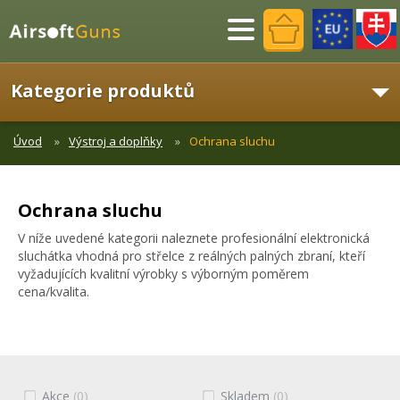
Menu
Kategorie produktů
Úvod
Výstroj a doplňky
Ochrana sluchu
Ochrana sluchu
V níže uvedené kategorii naleznete profesionální elektronická
sluchátka vhodná pro střelce z reálných palných zbraní, kteří
vyžadujících kvalitní výrobky s výborným poměrem
cena/kvalita.
Akce
(0)
Skladem
(0)