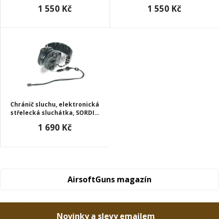
ComTac I Ver. IPSC,
ComTac II Ver. IPSC,
1 550 Kč
1 550 Kč
Z.Tactical
Z.Tactical
Chránič sluchu, elektronická
střelecká sluchátka, SORDIN
Ver. IPSC, Z.Tactical
1 690 Kč
AirsoftGuns magazín
Novinky a slevy emailem