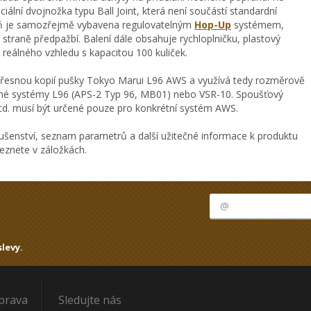
ciální dvojnožka typu Ball Joint, která není součástí standardní
braň je samozřejmě vybavena regulovatelným
Hop-Up
systémem,
straně předpažbí. Balení dále obsahuje rychloplničku, plastový
k reálného vzhledu s kapacitou 100 kuliček.
 přesnou kopií pušky Tokyo Marui L96 AWS a využívá tedy rozměrově
ířené systémy L96 (APS-2 Typ 96, MB01) nebo VSR-10. Spoušťový
atd. musí být určené pouze pro konkrétní systém AWS.
ušenství, seznam parametrů a další užitečné informace k produktu
znete v záložkách.
levy.
oprava
Sledujte nás