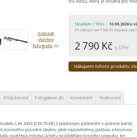
RIS lištou, která je vhodná pro m
Skladem > 10 ks
10.08.2026 u 
Při nákupu nad 3 000 Kč doprava zdar
Zobrazit
všechny
2 790 Kč
fotografie
(8)
s DPH
Nákupem tohoto produktu zí
Příslušenství
Fotogalerie (8)
Komentáře
Hodnocení
a modelu L96 AWS [CM.703B] s plastovým pažbením v pískové barvě,
ásti kovového pouzdra závěru, plně nastavitelnou pažbou a kovovou
ákladu opatřena mnoha úchyty na přidělání nosného popruhu. Ke