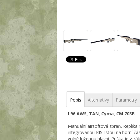
Popis
Alternativy
Parametry
L96 AWS, TAN, Cyma, CM.703B
Manuální airsoftová zbraň. Replik
integrovanou RIS lištou na horní č
volně loženou hlavní. Puška je v z