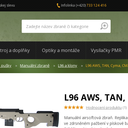
skej slevu
Infolinka
(+420)
733 124 416
troj a doplňky
Optiky a montáže
Vysílačky PMR
a pušky
Manuální zbraně
L96 a klony
L96 AWS, TAN, Cyma, CM
L96 AWS, TAN,
Hodnocení produktu
(1)
Manuální airsoftová zbraň. Repli
ve zdrsněném pažbení v pískové ba