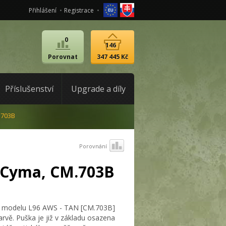
Přihlášení
Registrace
0
146
Porovnat
347 445 Kč
Příslušenství
Upgrade a díly
.703B
Porovnání
 Cyma, CM.703B
ka modelu L96 AWS - TAN [CM.703B]
rvě. Puška je již v základu osazena