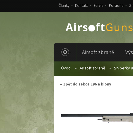
Články
Kontakt
Servis
Poradna
Zí
Airsoft zbraně
Výs
Úvod
Airsoft zbraně
Sniperky 
Zpět do sekce L96 a klony