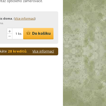
ontáž optického zaměřovače.
vás doma.
(
Více informací
)
ma.
+
Do košíku
ks
–
skáte
28 kreditů
.
Více informací