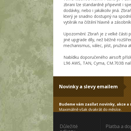
zbrani lze standardně připevnit i spe
dodávky, nebo i jakákoliv jiná. Z
který je snadno dostupný na spodní 
vytěrák na čištění hlavně a zásobní
Upozornění: Zbraň je z velké části
jiné upgrade díly, než běžně rozš
mechanismus, válec, píst, pružina 
Nabídku doporučeného airsoft přísl
L96 AWS, TAN, Cyma, CM.703B nale
Novinky a slevy emailem
Budeme vám zasílat novinky, akce a s
Maximálně však dvakrát do měsíce.
Důležité
Platba a d