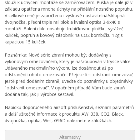
slouží k uchycení montáže se zaměřovačem. Puška je dále již v
základu opatřena mnoha úchyty na přidělání nosného popruhu.
V celkové ceně je započtena i výškově nastavitelná/sklopná
dvojnožka, přední triple rail blok a kvalitní optika 3-9x40 s
montáží. Balení dále obsahuje trubičkovou plničku, vyrážeč
kuliček, popruh a kovový zásobník na CO2 bombičku 12g s
kapacitou 15 kuliček.
Poznámka: Nové série zbraní mohou být dodávány s
výkonovým omezovačem, který je našroubován v trysce válce.
Udávaného maximálního výkonu lze dosáhnout až po
odstranění tohoto omezovače. Přejete-li si odstranit omezovač
ještě před dodáním zbraně, uveďte do poznámky u objednávky
"odstranit omezovač". V opačném případě Vám bude zbraň
dodána tak, jak ji výrobce sestavil.
Nabídku doporučeného airsoft příslušenství, seznam parametrů
a další užitečné informace k produktu AW .338, CO2, Black,
dvojnožka, optika, Well, G96D naleznete v záložkách.
Alternativy