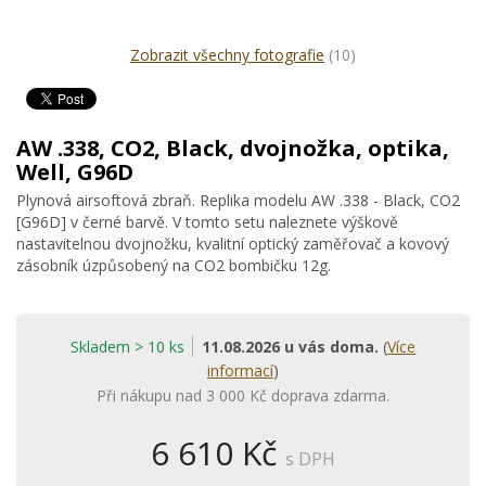
Zobrazit všechny fotografie
(10)
AW .338, CO2, Black, dvojnožka, optika,
Well, G96D
Plynová airsoftová zbraň. Replika modelu AW .338 - Black, CO2
[G96D] v černé barvě. V tomto setu naleznete výškově
nastavitelnou dvojnožku, kvalitní optický zaměřovač a kovový
zásobník úzpůsobený na CO2 bombičku 12g.
Skladem > 10 ks
11.08.2026 u vás doma.
(
Více
informací
)
Při nákupu nad 3 000 Kč doprava zdarma.
6 610 Kč
s DPH