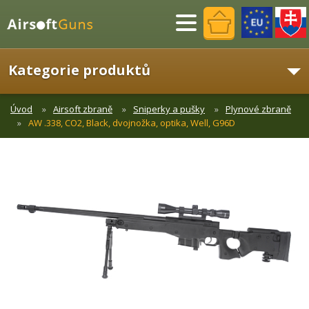
Menu
Kategorie produktů
Úvod
Airsoft zbraně
Sniperky a pušky
Plynové zbraně
AW .338, CO2, Black, dvojnožka, optika, Well, G96D