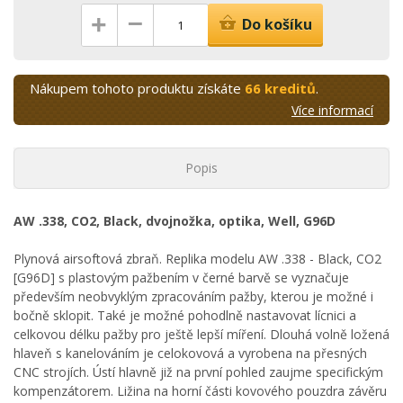
–
+
Do košíku
Nákupem tohoto produktu získáte
66 kreditů
.
Více informací
Popis
AW .338, CO2, Black, dvojnožka, optika, Well, G96D
Plynová airsoftová zbraň. Replika modelu AW .338 - Black, CO2
[G96D] s plastovým pažbením v černé barvě se vyznačuje
především neobvyklým zpracováním pažby, kterou je možné i
bočně sklopit. Také je možné pohodlně nastavovat lícnici a
celkovou délku pažby pro ještě lepší míření. Dlouhá volně ložená
hlaveň s kanelováním je celokovová a vyrobena na přesných
CNC strojích. Ústí hlavně již na první pohled zaujme specifickým
kompenzátorem. Ližina na horní části kovového pouzdra závěru