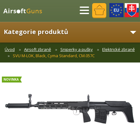
Menu
Kategorie produktů
Úvod
Airsoft zbraně
Sniperky a pušky
Elektrické zbraně
SVU M-LOK, Black, Cyma Standard, CM.057C
NOVINKA