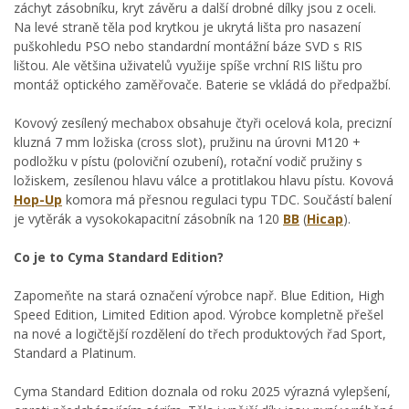
záchyt zásobníku, kryt závěru a další drobné dílky jsou z oceli.
Na levé straně těla pod krytkou je ukrytá lišta pro nasazení
puškohledu PSO nebo standardní montážní báze SVD s RIS
lištou. Ale většina uživatelů využije spíše vrchní RIS lištu pro
montáž optického zaměřovače. Baterie se vkládá do předpažbí.
Kovový zesílený mechabox obsahuje čtyři ocelová kola, precizní
kluzná 7 mm ložiska (cross slot), pružinu na úrovni M120 +
podložku v pístu (poloviční ozubení), rotační vodič pružiny s
ložiskem, zesílenou hlavu válce a protitlakou hlavu pístu. Kovová
Hop-Up
komora má přesnou regulaci typu TDC. Součástí balení
je vytěrák a vysokokapacitní zásobník na 120
BB
(
Hicap
).
Co je to Cyma Standard Edition?
Zapomeňte na stará označení výrobce např. Blue Edition, High
Speed Edition, Limited Edition apod. Výrobce kompletně přešel
na nové a logičtější rozdělení do třech produktových řad Sport,
Standard a Platinum.
Cyma Standard Edition doznala od roku 2025 výrazná vylepšení,