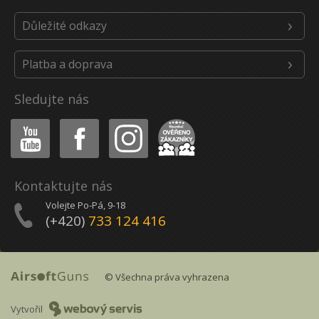
Důležité odkazy
Platba a doprava
Sledujte nás
Youtube
Facebook
Instagram
Heureka
Kontaktujte nás
Volejte Po-Pá, 9-18
(+420)
733 124 416
© Všechna práva vyhrazena
Vytvořil