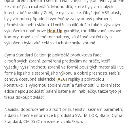
oproti předcházejícím sériím. Těla i vnější díly jsou nyní vyráběné
z kvalitnějších materiálů. Mnoho dílů, které byly v minulých
letech z běžné slitiny ZnAl, je nyní z ocele. Obyčejné ABS plasty
byly v mnoha případech vyměněny za nylonový polymer s
příměsí skelného vlákna. U vnitřních dílů došlo také k výrazným
vylepšením např. nové
Hop-Up
gumičky, modifikované kovové
komory, nové zesílené mechaboxy, zátěžové vnitřní díly a
vylepšena byla také celá vzduchotechnika zbraně.
Cyma Standard Edition je pokročilá produktová řada
airsoftových zbraní, zaměřená především na hráče, kteří
vyžadují vyšší hodnotu zbraně ve formě použitých materiálů i ve
formě lepšího a stabilnějšího výkonu a dobré přesnosti. Nabízí
cenově dostupné elektrické (
AEG
) repliky s pokročilou
konstrukcí, s výbornou spolehlivostí a funkčností. U zbraní této
edice nejsou součástí balení baterie ani nabíječky, takže tyto je
třeba dokoupit zvlášť.
Nabídku doporučeného airsoft příslušenství, seznam parametrů
a další užitečné informace k produktu SVU M-LOK, Black, Cyma
Standard, CM.057C naleznete v záložkách.