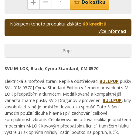
–
+
Do košíku
Nákupem tohoto produktu získáte
68 kreditů
.
Více informací
Popis
SVU M-LOK, Black, Cyma Standard, CM.057C
Elektrická airsoftová zbraň. Replika odstřelovací
BULLPUP
pušky
SVU [CM.057C] Cyma Standard Edition v černém provedení s M-
LOK předpažbím a tlumičem. Modifikovaná a kompaktnější
varianta známé pušky SVD Dragunov v provedení
BULLPUP
, kdy
zásobník zbraně je umístěn dozadu za spoušť. Toto řešení
umožní použití dlouhé hlavně i při zachování celkové
kompaktnosti zbraně. Celokovová airsoftová replika je opatřena
moderním M-LOK kovovým předpažbím, lícnicí, tlumičem hluku
výstřelu i sklopnými mířidly. Zadní poutko na popruh, lučík,