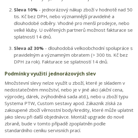
Sleva 10%
- jednorázový nákup zboží v hodnotě nad 50
tis. Kč bez DPH, nebo významnější pravidelné a
dlouhodobé odběry. Vhodné pro menší prodejce, nebo
velké kluby. U ověřených partnerů možnost fakturace se
splatností 14 dnů.
Sleva až 30%
- dlouhodobá velkoobchodní spolupráce s
pravidelným a významným obratem (> 300 tis. Kč bez
DPH za rok). Fakturace se splatností 14 dnů.
Podmínky využití jednorázových slev
Množstevní slevy nelze využít u zboží, které je skladem v
nedostatečném množství, nebo je v jiné akci (akční cena,
výprodej, dárek, zvýhodněná sada atd.), nebo u zboží typu
Systema PTW, Custom sestavy apod. Zákazník získá za
zakoupené zboží věrnostní body/kredity, které může uplatnit
jako slevu při další objednávce. Montáž upgrade do nové
zbraně, bude v tomto případě zpoplatněn podle
standardního ceníku servisních prací.