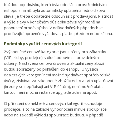
Každou objednávku, která byla odeslána prostřednictvím
eshopu a na níž byla automaticky uplatněna jednorázová
sleva, je třeba dodatečně odsouhlasit prodávajícím. Platnost
a výše slevy v konečném důsledku závisí výhradně na
posouzení prodávajícího. V odůvodněných případech je
prodávající oprávněn vyžadovat platbu předem nebo zálohu.
Podmínky využití cenových kategorií
Zvýhodněné cenové kategorie jsou určeny pro zákazníky
(VIP, kluby, prodejce) s dlouhodobými a pravidelnými
odběry. Nastavená cenová úroveň a aktuální ceny zboží
budou zobrazeny po přihlášení do eshopu. U vyšších
dealerských kategorií není možné sjednávat spotřebitelské
úvěry, získávat za zakoupené zboží kredity a tyto uplatňovat
(kredity se nepřipisují ani VIP účtům), není možné platit
kartou, není možná instalace upgrade zdarma apod.
O přiřazení do některé z cenových kategorií rozhoduje
prodejce, a to na základě vyhodnocení minulé spolupráce
nebo na základě výhledu spolupráce budoucí. V případě