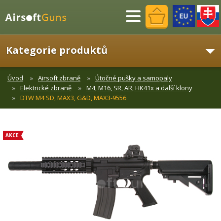
Menu
Kategorie produktů
Úvod
Airsoft zbraně
Útočné pušky a samopaly
Elektrické zbraně
M4, M16, SR, AR, HK41x a další klony
DTW M4 SD, MAX3, G&D, MAX3-9556
AKCE