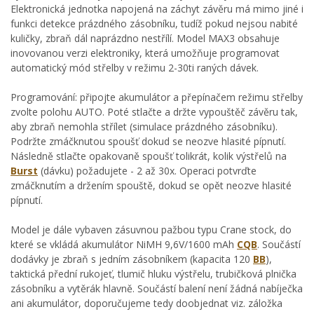
Elektronická jednotka napojená na záchyt závěru má mimo jiné i
funkci detekce prázdného zásobníku, tudíž pokud nejsou nabité
kuličky, zbraň dál naprázdno nestřílí. Model MAX3 obsahuje
inovovanou verzi elektroniky, která umožňuje programovat
automatický mód střelby v režimu 2-30ti raných dávek.
Programování: připojte akumulátor a přepínačem režimu střelby
zvolte polohu AUTO. Poté stlačte a držte vypouštěč závěru tak,
aby zbraň nemohla střílet (simulace prázdného zásobníku).
Podržte zmáčknutou spoušť dokud se neozve hlasité pípnutí.
Následně stlačte opakovaně spoušť tolikrát, kolik výstřelů na
Burst
(dávku) požadujete - 2 až 30x. Operaci potvrďte
zmáčknutím a držením spouště, dokud se opět neozve hlasité
pípnutí.
Model je dále vybaven zásuvnou pažbou typu Crane stock, do
které se vkládá akumulátor NiMH 9,6V/1600 mAh
CQB
. Součástí
dodávky je zbraň s jedním zásobníkem (kapacita 120
BB
),
taktická přední rukojeť, tlumič hluku výstřelu, trubičková plnička
zásobníku a vytěrák hlavně. Součástí balení není žádná nabíječka
ani akumulátor, doporučujeme tedy doobjednat viz. záložka