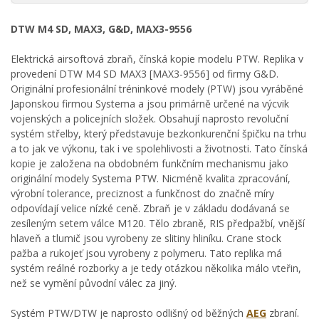
DTW M4 SD, MAX3, G&D, MAX3-9556
Elektrická airsoftová zbraň, čínská kopie modelu PTW. Replika v
provedení DTW M4 SD MAX3 [MAX3-9556] od firmy G&D.
Originální profesionální tréninkové modely (PTW) jsou vyráběné
Japonskou firmou Systema a jsou primárně určené na výcvik
vojenských a policejních složek. Obsahují naprosto revoluční
systém střelby, který představuje bezkonkurenční špičku na trhu
a to jak ve výkonu, tak i ve spolehlivosti a životnosti. Tato čínská
kopie je založena na obdobném funkčním mechanismu jako
originální modely Systema PTW. Nicméně kvalita zpracování,
výrobní tolerance, preciznost a funkčnost do značně míry
odpovídají velice nízké ceně. Zbraň je v základu dodávaná se
zesíleným setem válce M120. Tělo zbraně, RIS předpažbí, vnější
hlaveň a tlumič jsou vyrobeny ze slitiny hliníku. Crane stock
pažba a rukojeť jsou vyrobeny z polymeru. Tato replika má
systém reálné rozborky a je tedy otázkou několika málo vteřin,
než se vymění původní válec za jiný.
Systém PTW/DTW je naprosto odlišný od běžných
AEG
zbraní.