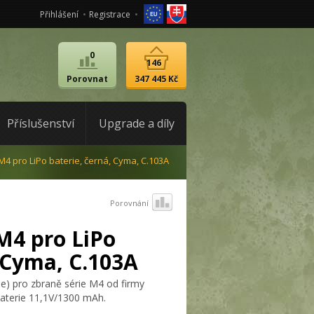
Přihlášení
Registrace
0
146
Porovnat
347 445 Kč
Příslušenství
Upgrade a díly
M4 pro LiPo baterie, černá, Cyma, C.103A
Porovnání
M4 pro LiPo
, Cyma, C.103A
be) pro zbraně série M4 od firmy
baterie 11,1V/1300 mAh.