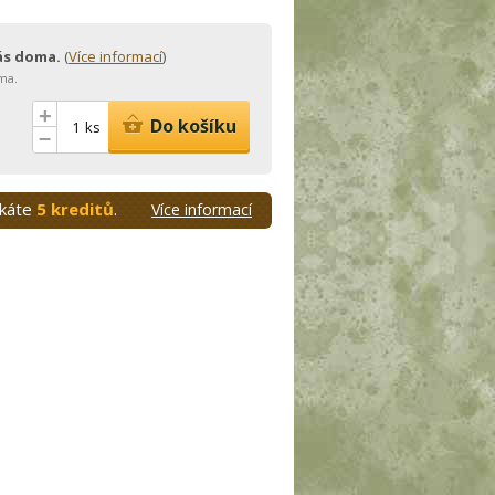
vás doma.
(
Více informací
)
ma.
+
Do košíku
ks
–
skáte
5 kreditů
.
Více informací