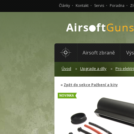
Články
Kontakt
Servis
Poradna
Zí
Airsoft zbraně
Výs
Úvod
Upgrade a díly
Pro elektr
Zpět do sekce Pažbení a kity
NOVINKA