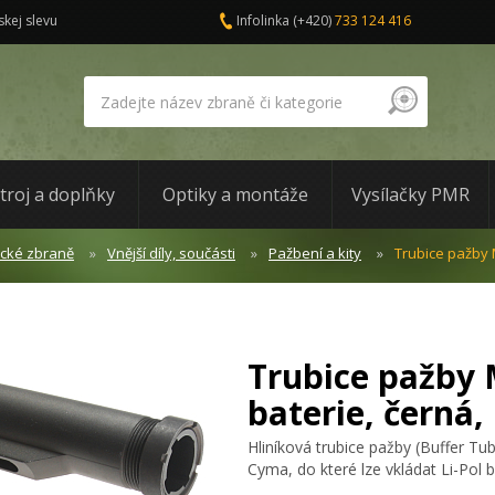
skej slevu
Infolinka
(+420)
733 124 416
troj a doplňky
Optiky a montáže
Vysílačky PMR
ické zbraně
Vnější díly, součásti
Pažbení a kity
Trubice pažby 
Trubice pažby 
baterie, černá
Hliníková trubice pažby (Buffer Tu
Cyma, do které lze vkládat Li-Pol 