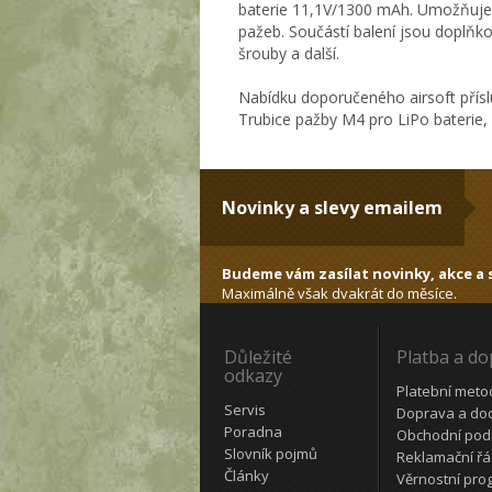
baterie 11,1V/1300 mAh. Umožňuje 
pažeb. Součástí balení jsou doplňkové
šrouby a další.
Nabídku doporučeného airsoft přísl
Trubice pažby M4 pro LiPo baterie,
Novinky a slevy emailem
Budeme vám zasílat novinky, akce a s
Maximálně však dvakrát do měsíce.
Důležité
Platba a d
odkazy
Platební meto
Servis
Doprava a do
Poradna
Obchodní pod
Slovník pojmů
Reklamační ř
Články
Věrnostní pro