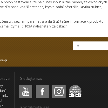
6 poloh nastavení a lze na ní nasunout různé modely teleskopických
 díly např. vnější prstenec, krytka zadní části těla, krytka trubice,
ušenství, seznam parametrů a další užitečné informace k produktu
 černá, Cyma, C.103A naleznete v záložkách.
levy.
oprava
Sledujte nás
Youtube
Facebook
Instagram
Heureka
dy
dání
mínky
ád
gram
Kontaktujte nás