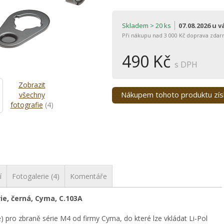
Skladem > 20 ks
07.08.2026 u 
Při nákupu nad 3 000 Kč doprava zdar
490 Kč
s DPH
Zobrazit
Nákupem tohoto produktu zí
všechny
fotografie
(4)
í
Fotogalerie (4)
Komentáře
ie, černá, Cyma, C.103A
e) pro zbraně série M4 od firmy Cyma, do které lze vkládat Li-Pol