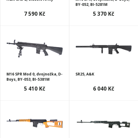
BY-052, BI-5281M
7 590 Kč
5 370 Kč
M16 SPR Mod 0, dvojnožka, D-
SR25, A&K
Boys, BY-053, BI-5381M
5 410 Kč
6 040 Kč