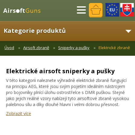
Menu
Kategorie produktů
Úvod
Airsoft zbraně
Sniperky a pušky
Elektrické zbraně
Elektrické airsoft sniperky a pušky
V této kategorii naleznete výhradně elektrické zbraně fungující
na principu AEG, které jsou svým pojetím ideálním nástrojem
pro bojovníky plnící úlohu ostrostřelce s DMR puškou. Stejně
jako jejich reálné vzory nabízejí tyto airsoftové zbraně vysokou
palebnou sílu a díky dlouhé hlavni i velmi dobrou přesnost.
Zobrazit více