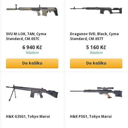
SVU M-LOK, TAN, Cyma
Dragunov SVD, Black, Cyma
Standard, CM.057C
Standard, CM.057T
6 940 Kč
5 160 Kč
Skladem
Skladem
Do košíku
Do košíku
H&K G3SG1, Tokyo Marui
H&K PSG1, Tokyo Marui