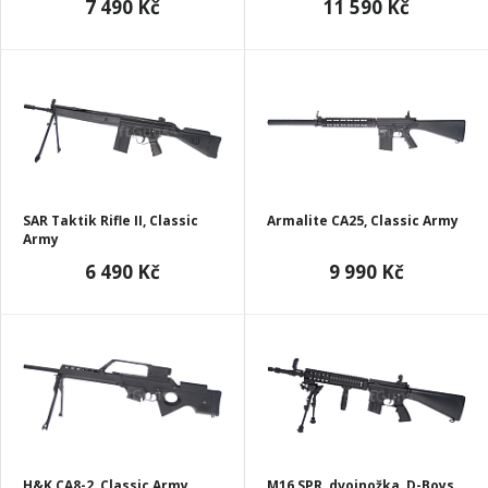
7 490 Kč
11 590 Kč
SAR Taktik Rifle II, Classic
Armalite CA25, Classic Army
Army
6 490 Kč
9 990 Kč
H&K CA8-2, Classic Army
M16 SPR, dvojnožka, D-Boys,