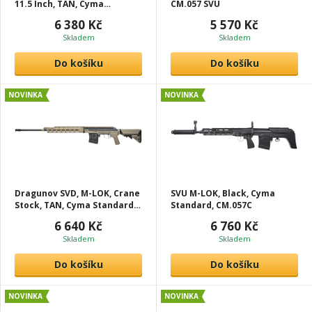
11.5 Inch, TAN, Cyma
CM.057 SVU
Platinum, REC.001
6 380 Kč
5 570 Kč
Skladem
Skladem
Do košíku
Do košíku
NOVINKA
NOVINKA
Dragunov SVD, M-LOK, Crane
SVU M-LOK, Black, Cyma
Stock, TAN, Cyma Standard,
Standard, CM.057C
CM.057B
6 640 Kč
6 760 Kč
Skladem
Skladem
Do košíku
Do košíku
NOVINKA
NOVINKA