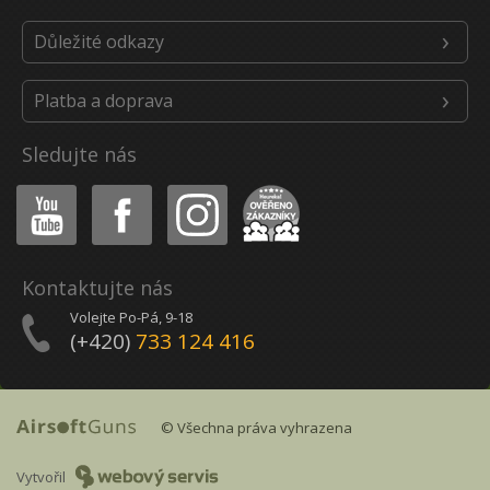
Důležité odkazy
Platba a doprava
Sledujte nás
Youtube
Facebook
Instagram
Heureka
Kontaktujte nás
Volejte Po-Pá, 9-18
(+420)
733 124 416
© Všechna práva vyhrazena
Vytvořil