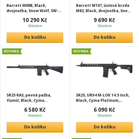
Barrett M98B, Black,
Barrett M107, úsťová brzda
dvojnožka, Snow Wolf, SW-
M82, Black, dvojnožka, Snow
016
Wolf, SW-013B
10 290 Kč
9 690 Kč
Skladem
Skladem
Do košíku
Do košíku
NOVINKA
NOVINKA
SR25 RAS, pevná pažba,
SR25, URX4 M-LOK 14.5 Inch,
tlumič, Black, Cyma
Black, Cyma Platinum,
Platinum, CM.098
CM.098A
6 580 Kč
6 090 Kč
Skladem
Skladem
Do košíku
Do košíku