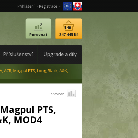
Přihlášení
Registrace
0
146
Porovnat
347 445 Kč
Příslušenství
Upgrade a díly
 ACR, Magpul PTS, Long, Black, A&K,
Porovnání
Magpul PTS,
A&K, MOD4