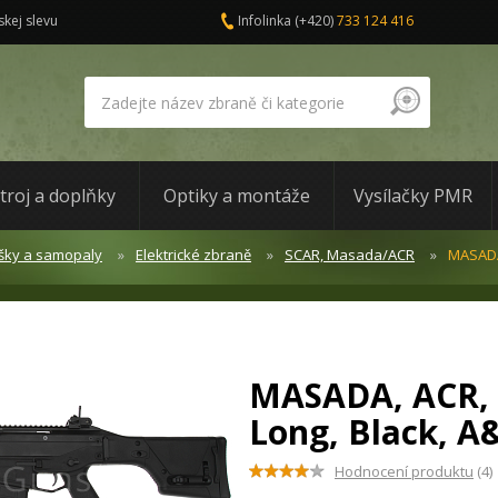
skej slevu
Infolinka
(+420)
733 124 416
troj a doplňky
Optiky a montáže
Vysílačky PMR
šky a samopaly
Elektrické zbraně
SCAR, Masada/ACR
MASADA,
MASADA, ACR, 
Long, Black, 
Hodnocení produktu
(4)