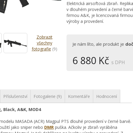
Elektrická airsoftová zbraň. Rep
v dlouhém provedení a černé barvě
firmou A&K, je licencovaná firmou 
výroby a provedení.
Zobrazit
všechny
Je nám líto, ale produkt je
do
fotografie
(9)
6 880 Kč
s DPH
Příslušenství
Fotogalerie (9)
Komentáře
Hodnocení
, Black, A&K, MOD4
ika modelu MASADA (ACR) Magpul PTS dlouhé provedení v černé barvě.
použití jako sniper nebo
DMR
puška. Ačkoliv je zbraň vyráběna