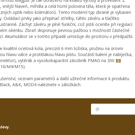
firmou Magpul. Je tak dohlíženo na kvalitu výroby a provedení. Z
vnější hlaveň, mířidla a celá horní polovina těla, která je opatřena
různých optik nebo kolimátorů. Tento moderní typ zbraně je vybaven
y. Ovládací prvky jako přepínač střelby, táhlo závěru a tlačítko
tranně. Záchyt závěru je plně funkční, což jistě oceníte při regulaci
ozném okénku. Zbraň disponuje pevnou pažbou s možností částečné
cnicí. Akumulátor se v tomto případě umisťuje do prostoru v předpažbí.
valitní ocelová kola, precizní 6 mm ložiska, pružinu na úrovni
u hlavu válce a protitlakou hlavu pístu. Součástí balení je nabíječka,
nektor), vytěrák a vysokokapacitní zásobník PMAG na 300
BB
 M16/M4/M15).
ušenství, seznam parametrů a další užitečné informace k produktu
lack, A&K, MOD4 naleznete v záložkách.
levy.