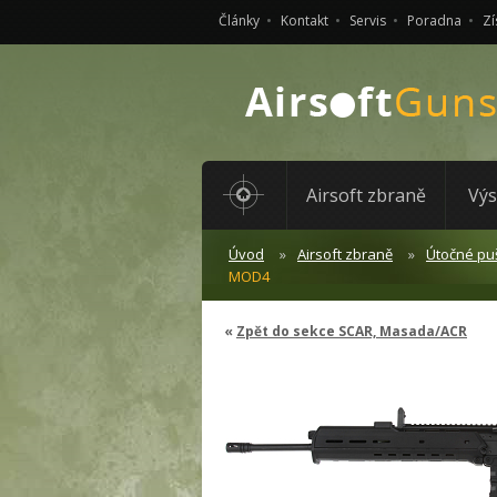
Články
Kontakt
Servis
Poradna
Zí
Airsoft zbraně
Výs
Úvod
Airsoft zbraně
Útočné pu
MOD4
Zpět do sekce SCAR, Masada/ACR