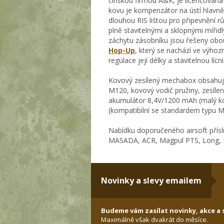
čínskou firmou A&K, je licencovaná 
kovu je kompenzátor na ústí hlavně, 
dlouhou RIS lištou pro připevnění 
plně stavitelnými a sklopnými mířidl
záchytu zásobníku jsou řešeny obous
Hop-Up
, který se nachází ve výh
regulace její délky a stavitelnou lí
Kovový zesílený mechabox obsahuje k
M120, kovový vodič pružiny, zesíleno
akumulátor 8,4V/1200 mAh (malý ko
(kompatibilní se standardem typu
Nabídku doporučeného airsoft přísl
MASADA, ACR, Magpul PTS, Long, B
Novinky a slevy emailem
Budeme vám zasílat novinky, akce a s
Maximálně však dvakrát do měsíce.