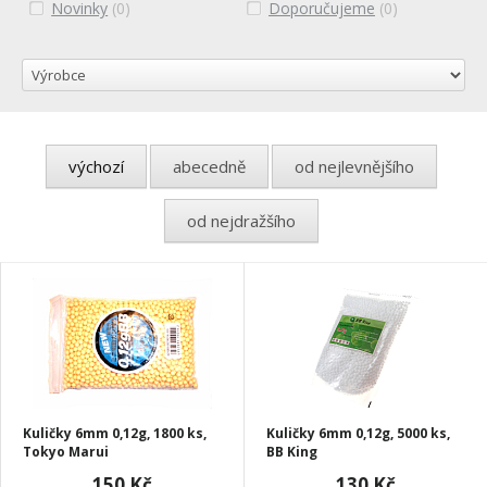
Novinky
(0)
Doporučujeme
(0)
výchozí
abecedně
od nejlevnějšího
od nejdražšího
Kuličky 6mm 0,12g, 1800 ks,
Kuličky 6mm 0,12g, 5000 ks,
Tokyo Marui
BB King
150 Kč
130 Kč