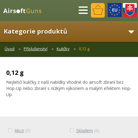
Menu
Kategorie produktů
Úvod
Příslušenství
Kuličky
0,12 g
0,12 g
Nejlehčí kuličky z naší nabídky vhodné do airsoft zbraní bez
Hop-Up nebo zbraní s nízkým výkonem a malým efektem Hop-
Up.
Akce
(0)
Skladem
(0)