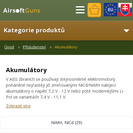
Menu
Kategorie produktů
Úvod
Příslušenství
Akumulátory
Akumulátory
V AEG zbraních se používají stejnosměrné elektromotory
poháněné nejčastěji již zmiňovanými NiCd/NiMH nabíjecí
akumulátory o napětí 7,2 V - 12 V nebo poté modernějšími Li-
Pol ve variantách 7,4 V - 11,1 V.
Zobrazit více
NiMH, NiCd
(29)