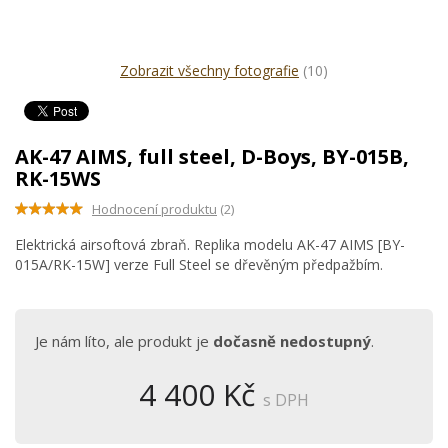
Zobrazit všechny fotografie
(10)
AK-47 AIMS, full steel, D-Boys, BY-015B,
RK-15WS
Hodnocení produktu
(2)
Elektrická airsoftová zbraň. Replika modelu AK-47 AIMS [BY-
015A/RK-15W] verze Full Steel se dřevěným předpažbím.
Je nám líto, ale produkt je
dočasně nedostupný
.
4 400 Kč
s DPH