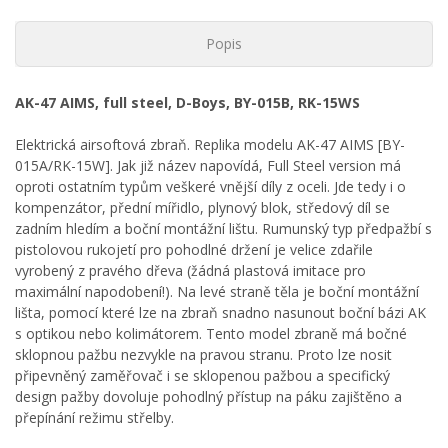
Popis
AK-47 AIMS, full steel, D-Boys, BY-015B, RK-15WS
Elektrická airsoftová zbraň. Replika modelu AK-47 AIMS [BY-
015A/RK-15W]. Jak již název napovídá, Full Steel version má
oproti ostatním typům veškeré vnější díly z oceli. Jde tedy i o
kompenzátor, přední mířidlo, plynový blok, středový díl se
zadním hledím a boční montážní lištu. Rumunský typ předpažbí s
pistolovou rukojetí pro pohodlné držení je velice zdařile
vyrobený z pravého dřeva (žádná plastová imitace pro
maximální napodobení!). Na levé straně těla je boční montážní
lišta, pomocí které lze na zbraň snadno nasunout boční bázi AK
s optikou nebo kolimátorem. Tento model zbraně má bočné
sklopnou pažbu nezvykle na pravou stranu. Proto lze nosit
připevněný zaměřovač i se sklopenou pažbou a specifický
design pažby dovoluje pohodlný přístup na páku zajištěno a
přepínání režimu střelby.