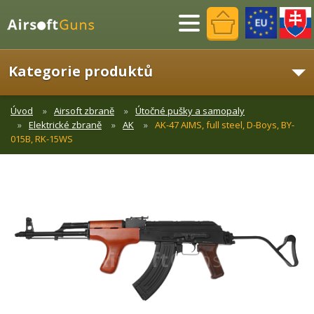
Menu
Kategorie produktů
Úvod
Airsoft zbraně
Útočné pušky a samopaly
Elektrické zbraně
AK
AK-47 AIMS, full steel, D-Boys, BY-
015B, RK-15WS