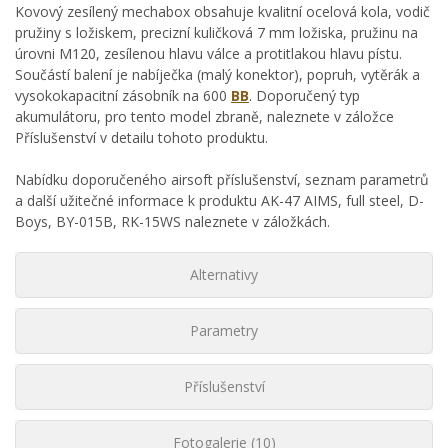
Kovový zesílený mechabox obsahuje kvalitní ocelová kola, vodič
pružiny s ložiskem, precizní kuličková 7 mm ložiska, pružinu na
úrovni M120, zesílenou hlavu válce a protitlakou hlavu pístu.
Součástí balení je nabíječka (malý konektor), popruh, vytěrák a
vysokokapacitní zásobník na 600
BB
. Doporučený typ
akumulátoru, pro tento model zbraně, naleznete v záložce
Příslušenství v detailu tohoto produktu.
Nabídku doporučeného airsoft příslušenství, seznam parametrů
a další užitečné informace k produktu AK-47 AIMS, full steel, D-
Boys, BY-015B, RK-15WS naleznete v záložkách.
Alternativy
Parametry
Příslušenství
Fotogalerie (10)