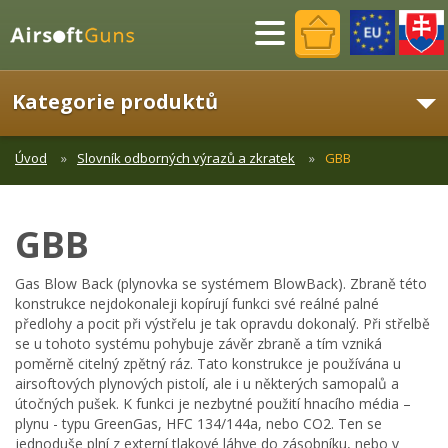
Menu
Kategorie produktů
Úvod
Slovník odborných výrazů a zkratek
GBB
GBB
Gas Blow Back (plynovka se systémem BlowBack). Zbraně této
konstrukce nejdokonaleji kopírují funkci své reálné palné
předlohy a pocit při výstřelu je tak opravdu dokonalý. Při střelbě
se u tohoto systému pohybuje závěr zbraně a tím vzniká
poměrně citelný zpětný ráz. Tato konstrukce je používána u
airsoftových plynových pistolí, ale i u některých samopalů a
útočných pušek. K funkci je nezbytné použití hnacího média –
plynu - typu GreenGas, HFC 134/144a, nebo CO2. Ten se
jednoduše plní z externí tlakové láhve do zásobníku, nebo v