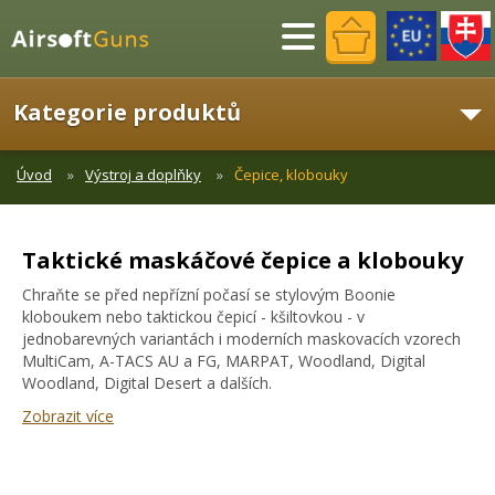
Menu
Kategorie produktů
Úvod
Výstroj a doplňky
Čepice, klobouky
Taktické maskáčové čepice a klobouky
Chraňte se před nepřízní počasí se stylovým Boonie
kloboukem nebo taktickou čepicí - kšiltovkou - v
jednobarevných variantách i moderních maskovacích vzorech
MultiCam, A-TACS AU a FG, MARPAT, Woodland, Digital
Woodland, Digital Desert a dalších.
Zobrazit více