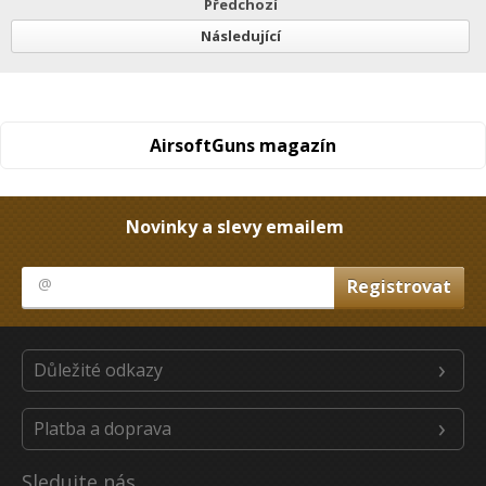
Předchozí
Následující
AirsoftGuns magazín
Novinky a slevy emailem
Důležité odkazy
Platba a doprava
Sledujte nás