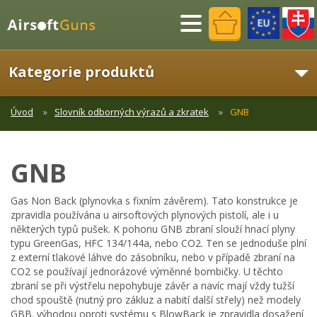
Menu
Kategorie produktů
Úvod
Slovník odborných výrazů a zkratek
GNB
GNB
Gas Non Back (plynovka s fixním závěrem). Tato konstrukce je
zpravidla používána u airsoftových plynových pistolí, ale i u
některých typů pušek. K pohonu GNB zbraní slouží hnací plyny
typu GreenGas, HFC 134/144a, nebo CO2. Ten se jednoduše plní
z externí tlakové láhve do zásobníku, nebo v případě zbraní na
CO2 se používají jednorázové výměnné bombičky. U těchto
zbraní se při výstřelu nepohybuje závěr a navíc mají vždy tužší
chod spouště (nutný pro zákluz a nabití další střely) než modely
GBB. výhodou oproti systému s BlowBack je zpravidla dosažení