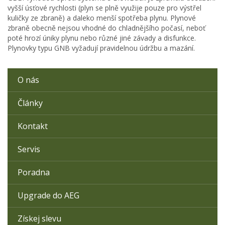
vyšší úsťové rychlosti (plyn se plně využije pouze pro výstřel
kuličky ze zbraně) a daleko menší spotřeba plynu. Plynové
zbraně obecně nejsou vhodné do chladnějšího počasí, neboť
poté hrozí úniky plynu nebo různé jiné závady a disfunkce.
Plynovky typu GNB vyžadují pravidelnou údržbu a mazání.
O nás
Články
Kontakt
Servis
Poradna
Upgrade do AEG
Získej slevu