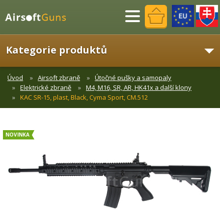
Menu
Kategorie produktů
Úvod
Airsoft zbraně
Útočné pušky a samopaly
Elektrické zbraně
M4, M16, SR, AR, HK41x a další klony
KAC SR-15, plast, Black, Cyma Sport, CM.512
NOVINKA