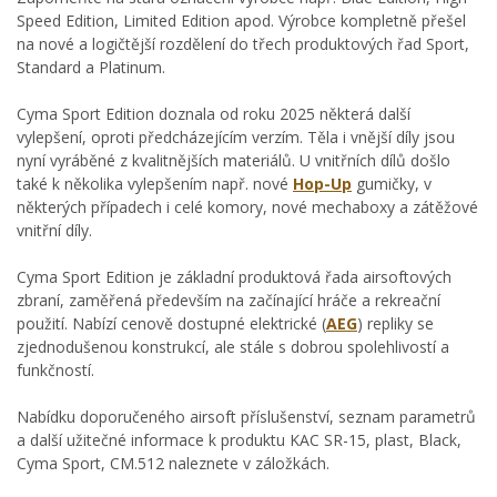
Speed Edition, Limited Edition apod. Výrobce kompletně přešel
na nové a logičtější rozdělení do třech produktových řad Sport,
Standard a Platinum.
Cyma Sport Edition doznala od roku 2025 některá další
vylepšení, oproti předcházejícím verzím. Těla i vnější díly jsou
nyní vyráběné z kvalitnějších materiálů. U vnitřních dílů došlo
také k několika vylepšením např. nové
Hop-Up
gumičky, v
některých případech i celé komory, nové mechaboxy a zátěžové
vnitřní díly.
Cyma Sport Edition je základní produktová řada airsoftových
zbraní, zaměřená především na začínající hráče a rekreační
použití. Nabízí cenově dostupné elektrické (
AEG
) repliky se
zjednodušenou konstrukcí, ale stále s dobrou spolehlivostí a
funkčností.
Nabídku doporučeného airsoft příslušenství, seznam parametrů
a další užitečné informace k produktu KAC SR-15, plast, Black,
Cyma Sport, CM.512 naleznete v záložkách.