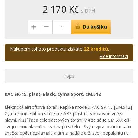
2 170 Kč
s DPH
–
+
Do košíku
Nákupem tohoto produktu získáte
22 kreditů
.
Více informací
Popis
KAC SR-15, plast, Black, Cyma Sport, CM.512
Elektrická airsoftová zbraň. Replika modelu KAC SR-15 [CM.512]
Cyma Sport Edition s tělem z ABS plastu a s kovovou vnější
hlavní. Nižší řada celoplastových zbraní M4 ze série CM.5XX cílí
svojí cenou hlavně na začínající střelce. Svým zpracováním tato
značka opět nezklamala a tím si nadále drží svoji popularitu i u