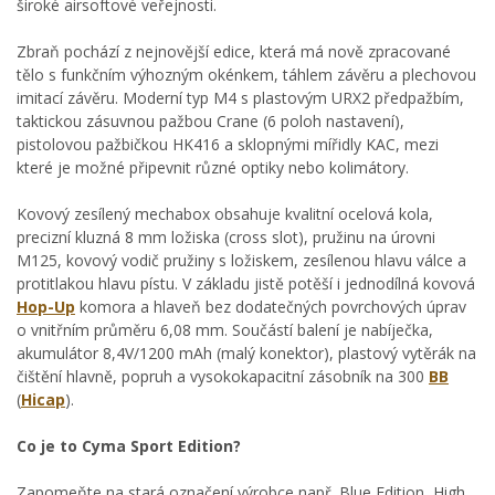
široké airsoftové veřejnosti.
Zbraň pochází z nejnovější edice, která má nově zpracované
tělo s funkčním výhozným okénkem, táhlem závěru a plechovou
imitací závěru. Moderní typ M4 s plastovým URX2 předpažbím,
taktickou zásuvnou pažbou Crane (6 poloh nastavení),
pistolovou pažbičkou HK416 a sklopnými mířidly KAC, mezi
které je možné připevnit různé optiky nebo kolimátory.
Kovový zesílený mechabox obsahuje kvalitní ocelová kola,
precizní kluzná 8 mm ložiska (cross slot), pružinu na úrovni
M125, kovový vodič pružiny s ložiskem, zesílenou hlavu válce a
protitlakou hlavu pístu. V základu jistě potěší i jednodílná kovová
Hop-Up
komora a hlaveň bez dodatečných povrchových úprav
o vnitřním průměru 6,08 mm. Součástí balení je nabíječka,
akumulátor 8,4V/1200 mAh (malý konektor), plastový vytěrák na
čištění hlavně, popruh a vysokokapacitní zásobník na 300
BB
(
Hicap
).
Co je to Cyma Sport Edition?
Zapomeňte na stará označení výrobce např. Blue Edition, High