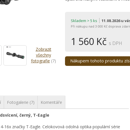
Skladem > 5 ks
11.08.2026 u v
Při nákupu nad 3 000 Kč doprava zdar
1 560 Kč
s DPH
Zobrazit
všechny
Nákupem tohoto produktu zí
fotografie
(7)
í
Fotogalerie (7)
Komentáře
dsvícení, černý, T-Eagle
16x značky T-Eagle. Celokovová odolná optika populární série