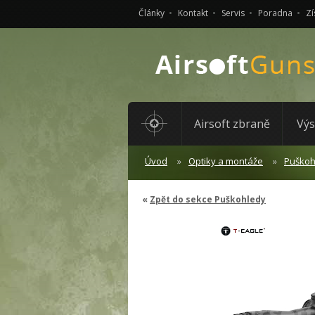
Články
Kontakt
Servis
Poradna
Zí
Airsoft zbraně
Výs
Úvod
Optiky a montáže
Puškoh
Zpět do sekce Puškohledy