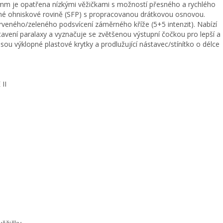
m je opatřena nízkými věžičkami s možností přesného a rychlého
uhé ohniskové rovině (SFP) s propracovanou drátkovou osnovou.
eného/zeleného podsvícení záměrného kříže (5+5 intenzit). Nabízí
stavení paralaxy a vyznačuje se zvětšenou výstupní čočkou pro lepší a
jsou výklopné plastové krytky a prodlužující nástavec/stínítko o délce
II