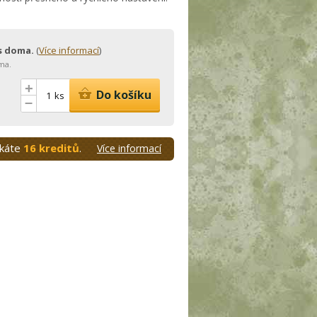
ás doma.
(
Více informací
)
ma.
+
Do košíku
ks
–
skáte
16 kreditů
.
Více informací