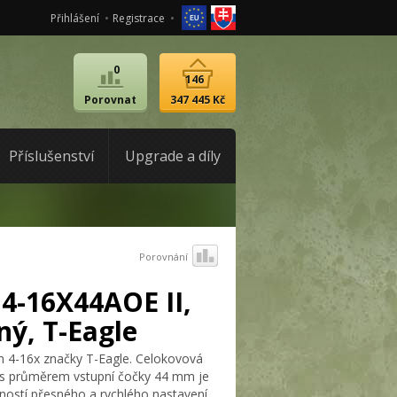
Přihlášení
Registrace
0
146
Porovnat
347 445 Kč
Příslušenství
Upgrade a díly
Porovnání
4-16X44AOE II,
ný, T-Eagle
4-16x značky T-Eagle. Celokovová
S s průměrem vstupní čočky 44 mm je
ostí přesného a rychlého nastavení.