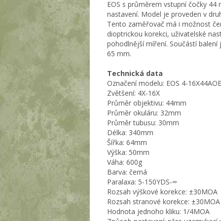
EOS s průměrem vstupní čočky 44 m
nastavení. Model je proveden v dr
Tento zaměřovač má i možnost červ
dioptrickou korekci, uživatelské na
pohodlnější míření. Součástí balení 
65 mm.
Technická data
Označení modelu: EOS 4-16X44AOE 
Zvětšení: 4X-16X
Průměr objektivu: 44mm
Průměr okuláru: 32mm
Průměr tubusu: 30mm
Délka: 340mm
Šířka: 64mm
Výška: 50mm
Váha: 600g
Barva: černá
Paralaxa: 5-150YDS-∞
Rozsah výškové korekce: ±30MOA
Rozsah stranové korekce: ±30MOA
Hodnota jednoho kliku: 1/4MOA