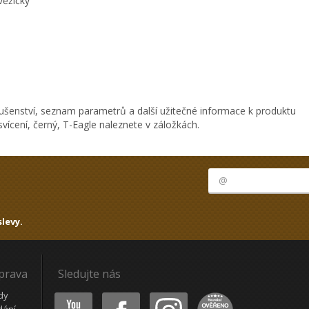
věžičky
ušenství, seznam parametrů a další užitečné informace k produktu
ícení, černý, T-Eagle naleznete v záložkách.
levy.
oprava
Sledujte nás
Youtube
Facebook
Instagram
Heureka
dy