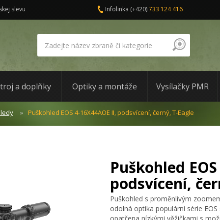
skej slevu
Infolinka
(+420)
733 124 416
troj a doplňky
Optiky a montáže
Vysílačky PMR
ledy
Puškohled EOS 4-16X44AOE II, podsvícení, černý, T-Eagle
Puškohled EOS 
podsvícení, čer
Puškohled s proměnlivým zoomem 
odolná optika populární série EO
opatřena nízkými věžičkami s možn