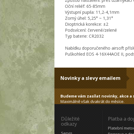
Způsob nastavení: přes uzamykací 
Oční reliéf: 65-85mm
Výstupní pupila: 11,2-4,1mm
Zorný úhel: 5,25° ~ 1,31°
Dioptrická korekce: ±2
Podsvícení: červené/zelené
Typ baterie: CR2032
Nabídku doporučeného airsoft přísl
Puškohled EOS 4-16X44AOE II, podsv
Novinky a slevy emailem
Budeme vám zasílat novinky, akce a s
Maximálně však dvakrát do měsíce.
Důležité
Platba a d
odkazy
Platební meto
Servis