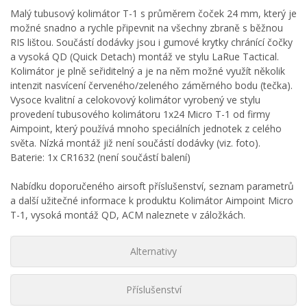
Malý tubusový kolimátor T-1 s průměrem čoček 24 mm, který je
možné snadno a rychle připevnit na všechny zbraně s běžnou
RIS lištou. Součástí dodávky jsou i gumové krytky chránící čočky
a vysoká QD (Quick Detach) montáž ve stylu LaRue Tactical.
Kolimátor je plně seřiditelný a je na něm možné využít několik
intenzit nasvícení červeného/zeleného záměrného bodu (tečka).
Vysoce kvalitní a celokovový kolimátor vyrobený ve stylu
provedení tubusového kolimátoru 1x24 Micro T-1 od firmy
Aimpoint, který používá mnoho speciálních jednotek z celého
světa. Nízká montáž již není součástí dodávky (viz. foto).
Baterie: 1x CR1632 (není součástí balení)
Nabídku doporučeného airsoft příslušenství, seznam parametrů
a další užitečné informace k produktu Kolimátor Aimpoint Micro
T-1, vysoká montáž QD, ACM naleznete v záložkách.
Alternativy
Příslušenství