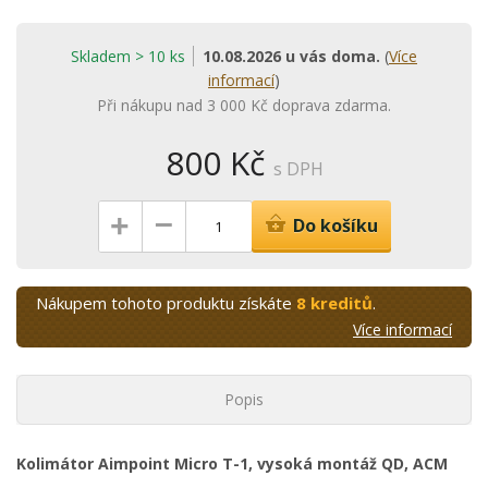
Skladem > 10 ks
10.08.2026 u vás doma.
(
Více
informací
)
Při nákupu nad 3 000 Kč doprava zdarma.
800 Kč
s DPH
–
+
Do košíku
Nákupem tohoto produktu získáte
8 kreditů
.
Více informací
Popis
Kolimátor Aimpoint Micro T-1, vysoká montáž QD, ACM