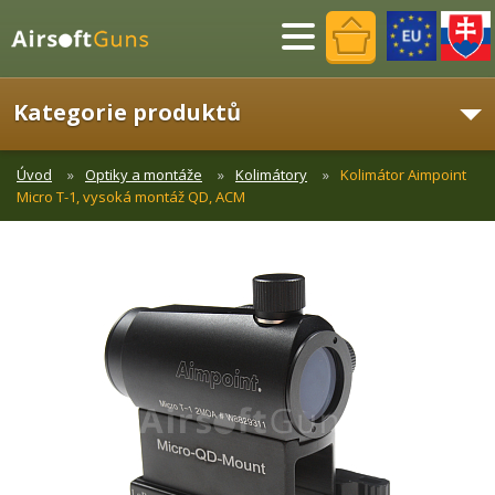
Menu
Kategorie produktů
Úvod
Optiky a montáže
Kolimátory
Kolimátor Aimpoint
Micro T-1, vysoká montáž QD, ACM