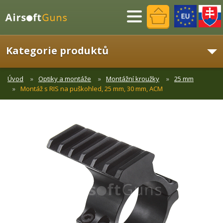
Menu
Kategorie produktů
Úvod
Optiky a montáže
Montážní kroužky
25 mm
Montáž s RIS na puškohled, 25 mm, 30 mm, ACM