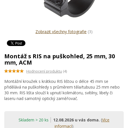
Zobrazit všechny fotografie
(3)
Montáž s RIS na puškohled, 25 mm, 30
mm, ACM
Hodnocení produktu
(4)
Montážní kroužek s krátkou RIS lištou o délce 45 mm se
přidělává na puškohledy s průměrem těla/tubusu 25 mm nebo
30 mm. RIS lišta slouží k upnutí kolimátoru, svítilny, libely či
laseru nad samotný optický zaměřovač.
Skladem > 20 ks
12.08.2026 u vás doma.
(
Více
informací
)