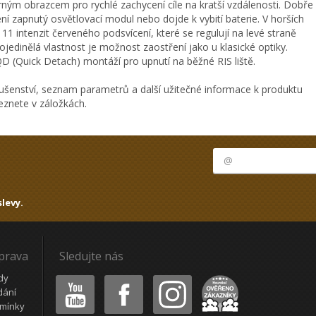
rným obrazcem pro rychlé zachycení cíle na kratší vzdálenosti. Dobře
 není zapnutý osvětlovací modul nebo dojde k vybití baterie. V horších
1 intenzit červeného podsvícení, které se regulují na levé straně
edinělá vlastnost je možnost zaostření jako u klasické optiky.
 (Quick Detach) montáží pro upnutí na běžné RIS liště.
ušenství, seznam parametrů a další užitečné informace k produktu
eznete v záložkách.
levy.
oprava
Sledujte nás
Youtube
Facebook
Instagram
Heureka
dy
dání
mínky