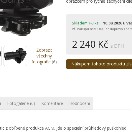
obrazcem pro rychlé zachycení cíle 
Skladem 1-3 ks
10.08.2026 u v
Při nákupu nad 3 000 Kč doprava zdar
2 240 Kč
s DPH
Zobrazit
všechny
fotografie
(6)
Nákupem tohoto produktu zí
í
Fotogalerie (6)
Komentáře
Hodnocení
c z oblíbené produkce ACM. Jde o specielní průhledový puškohled