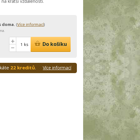
na kratší vzdálenosti.
ás doma.
(
Více informací
)
ma.
+
Do košíku
ks
–
skáte
22 kreditů
.
Více informací