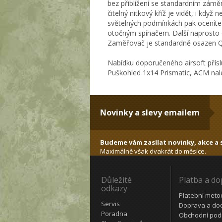
bez přiblížení se standardním zámě
čitelný nitkový kříž je vidět, i když
světelných podmínkách pak oceníte 1
otočným spínačem. Další naprosto oj
Zaměřovač je standardně osazen QD
Nabídku doporučeného airsoft přísl
Puškohled 1x14 Prismatic, ACM nal
Novinky a slevy emailem
Budeme vám zasílat novinky, akce a s
Maximálně však dvakrát do měsíce.
Důležité
Platba a d
odkazy
Platební meto
Servis
Doprava a do
Poradna
Obchodní pod