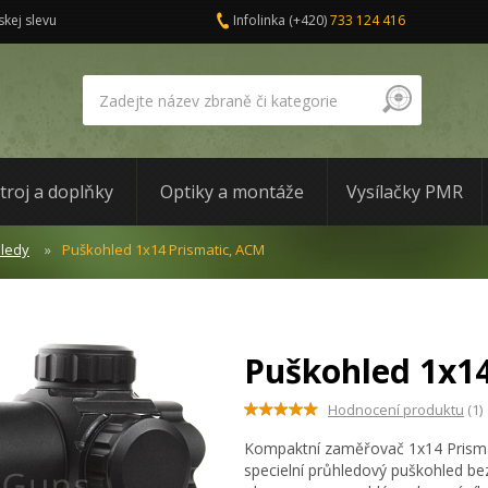
skej slevu
Infolinka
(+420)
733 124 416
troj a doplňky
Optiky a montáže
Vysílačky PMR
ledy
Puškohled 1x14 Prismatic, ACM
Puškohled 1x14
Hodnocení produktu
(1)
Kompaktní zaměřovač 1x14 Prismat
specielní průhledový puškohled be