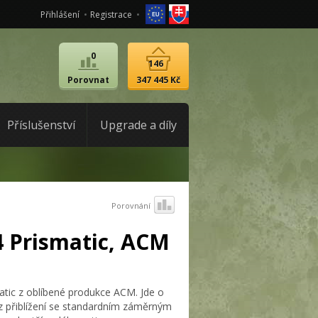
Přihlášení
Registrace
0
146
Porovnat
347 445 Kč
Příslušenství
Upgrade a díly
Porovnání
 Prismatic, ACM
ic z oblíbené produkce ACM. Jde o
z přiblížení se standardním záměrným