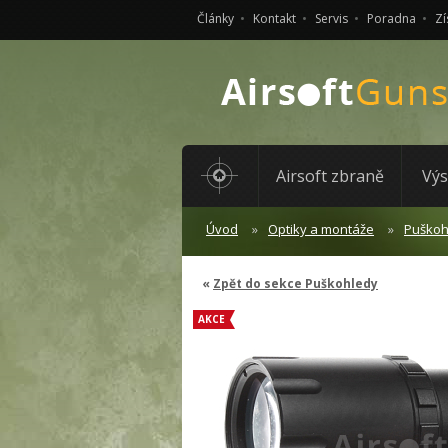
Články
Kontakt
Servis
Poradna
Zí
Airsoft zbraně
Výs
Úvod
Optiky a montáže
Puškoh
Zpět do sekce Puškohledy
AKCE