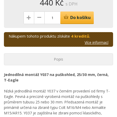
440 Kč
s DPH
–
+
Do košíku
Nákupem tohoto produktu získáte
4 kreditů
.
Více informací
Popis
Jednodílná montáž Y037 na puškohled, 25/30 mm, černá,
T-Eagle
Nízká jednodílná montáž Y037 v černém provedení od firmy T-
Eagle. Pevná a precizně vyrobená montáž na puškohledy s
průměrem tubusu 25 nebo 30 mm. Předsazená montáž je
primárně určená na zbraně typu Colt M16/M4 nebo Armalite
M15/AR15. Y037 je zajištěna ke zbrani pomocí klasického,