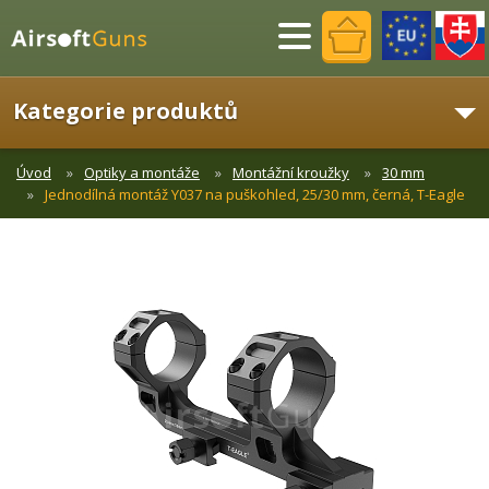
Menu
Kategorie produktů
Úvod
Optiky a montáže
Montážní kroužky
30 mm
Jednodílná montáž Y037 na puškohled, 25/30 mm, černá, T-Eagle