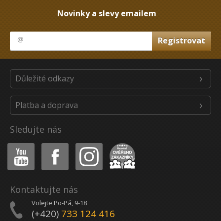
Novinky a slevy emailem
Důležité odkazy
Platba a doprava
Sledujte nás
Youtube
Facebook
Instagram
Heureka
Kontaktujte nás
Volejte Po-Pá, 9-18
(+420)
733 124 416