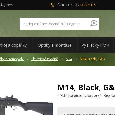
skej slevu
Infolinka
(+420)
733 124 416
troj a doplňky
Optiky a montáže
Vysílačky PMR
šky a samopaly
Elektrické zbraně
M14
M14, Black, G&G
M14, Black, G
Elektrická airsoftová zbraň. Repl