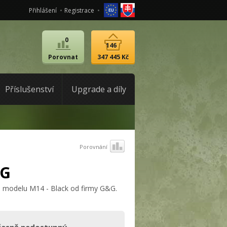
Přihlášení
Registrace
0
146
Porovnat
347 445 Kč
Příslušenství
Upgrade a díly
Porovnání
&G
ika modelu M14 - Black od firmy G&G.