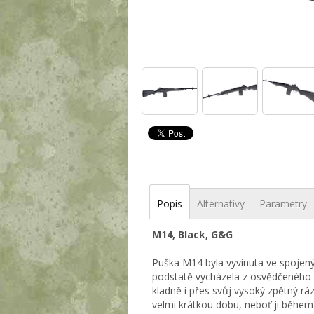
Popis
Alternativy
Parametry
M14, Black, G&G
Puška M14 byla vyvinuta ve spojený
podstatě vycházela z osvědčeného 
kladně i přes svůj vysoký zpětný rá
velmi krátkou dobu, neboť ji během