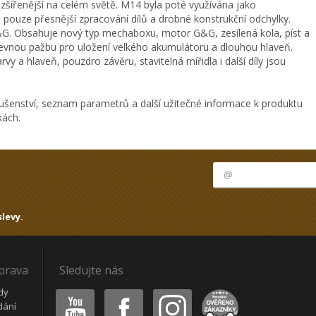
zšířenější na celém světě. M14 byla poté využívána jako
 pouze přesnější zpracování dílů a drobné konstrukční odchylky.
G. Obsahuje nový typ mechaboxu, motor G&G, zesílená kola, píst a
evnou pažbu pro uložení velkého akumulátoru a dlouhou hlaveň.
vy a hlaveň, pouzdro závěru, stavitelná mířidla i další díly jsou
ušenství, seznam parametrů a další užitečné informace k produktu
kách.
levy.
oprava
Sledujte nás
Youtube
Facebook
Instagram
Heureka
dy
dání