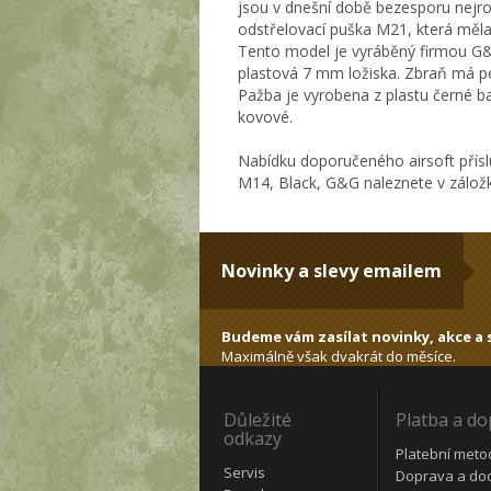
jsou v dnešní době bezesporu nejro
odstřelovací puška M21, která měla
Tento model je vyráběný firmou G&
plastová 7 mm ložiska. Zbraň má p
Pažba je vyrobena z plastu černé bar
kovové.
Nabídku doporučeného airsoft přísl
M14, Black, G&G naleznete v zálož
Novinky a slevy emailem
Budeme vám zasílat novinky, akce a s
Maximálně však dvakrát do měsíce.
Důležité
Platba a d
odkazy
Platební meto
Servis
Doprava a do