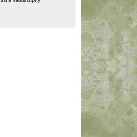
časně nedostupný
.