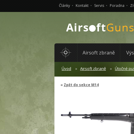
Články
Kontakt
Servis
Poradna
Zí
Airsoft zbraně
Výs
Úvod
Airsoft zbraně
Útočné pu
Zpět do sekce M14