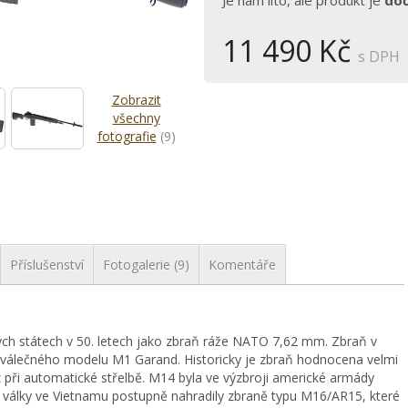
Je nám líto, ale produkt je
do
11 490 Kč
s DPH
Zobrazit
všechny
fotografie
(9)
Příslušenství
Fotogalerie (9)
Komentáře
ch státech v 50. letech jako zbraň ráže NATO 7,62 mm. Zbraň v
válečného modelu M1 Garand. Historicky je zbraň hodnocena velmi
z při automatické střelbě. M14 byla ve výzbroji americké armády
 války ve Vietnamu postupně nahradily zbraně typu M16/AR15, které