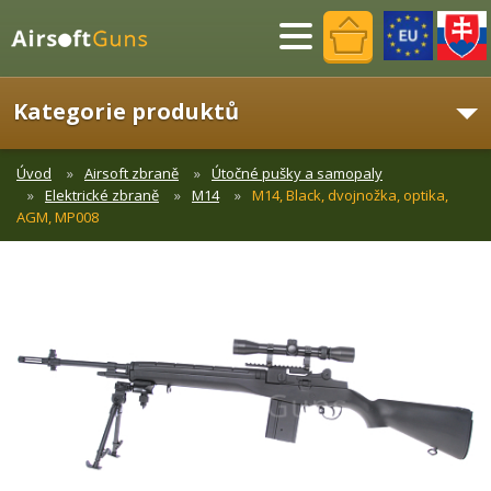
Menu
Kategorie produktů
Úvod
Airsoft zbraně
Útočné pušky a samopaly
Elektrické zbraně
M14
M14, Black, dvojnožka, optika,
AGM, MP008