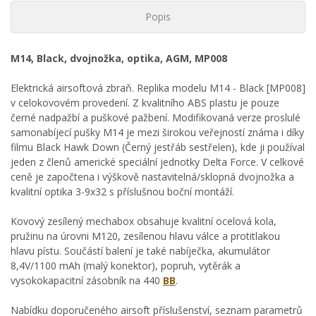
Popis
M14, Black, dvojnožka, optika, AGM, MP008
Elektrická airsoftová zbraň. Replika modelu M14 - Black [MP008]
v celokovovém provedení. Z kvalitního ABS plastu je pouze
černé nadpažbí a puškové pažbení. Modifikovaná verze proslulé
samonabíjecí pušky M14 je mezi širokou veřejností známa i díky
filmu Black Hawk Down (Černý jestřáb sestřelen), kde ji používal
jeden z členů americké speciální jednotky Delta Force. V celkové
ceně je započtena i výškově nastavitelná/sklopná dvojnožka a
kvalitní optika 3-9x32 s příslušnou boční montáží.
Kovový zesílený mechabox obsahuje kvalitní ocelová kola,
pružinu na úrovni M120, zesílenou hlavu válce a protitlakou
hlavu pístu. Součástí balení je také nabíječka, akumulátor
8,4V/1100 mAh (malý konektor), popruh, vytěrák a
vysokokapacitní zásobník na 440
BB
.
Nabídku doporučeného airsoft příslušenství, seznam parametrů