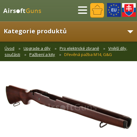
Menu
Kategorie produktů
Úvod
Upgrade a díly
Pro elektrické zbraně
Vnější díly,
součásti
Pažbení a kity
Dřevěná pažba M14, G&G