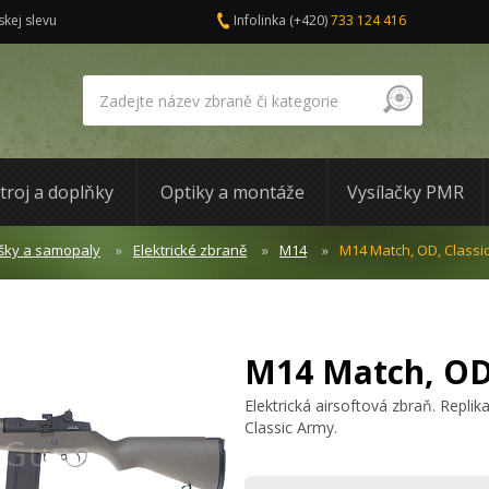
skej slevu
Infolinka
(+420)
733 124 416
troj a doplňky
Optiky a montáže
Vysílačky PMR
šky a samopaly
Elektrické zbraně
M14
M14 Match, OD, Classi
M14 Match, OD
Elektrická airsoftová zbraň. Repl
Classic Army.