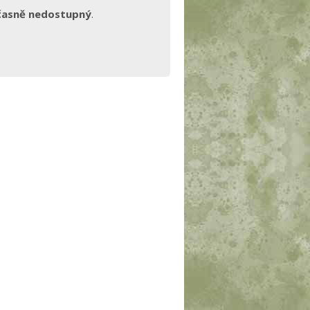
časně nedostupný
.