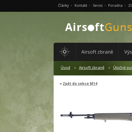
Články
Kontakt
Servis
Poradna
Zí
Airsoft zbraně
Výs
Úvod
Airsoft zbraně
Útočné pu
Zpět do sekce M14