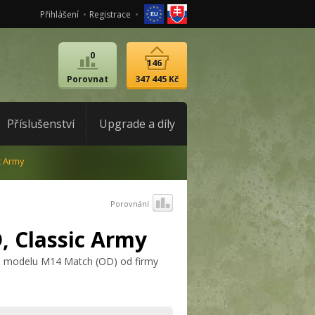
Přihlášení
Registrace
0
146
Porovnat
347 445 Kč
Příslušenství
Upgrade a díly
c Army
Porovnání
, Classic Army
ika modelu M14 Match (OD) od firmy