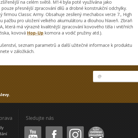
zšířenější na celém světě. M14 byla poté využívána jako
 pouze přesnější zpracování dílů a drobné konstrukční odchylky.
 firmou Classic Army. Obsahuje zesílený mechabox verze 7., High
 pažbu pro uložení velkého akumulátoru a dlouhou hlaveň. Zbraň
A, která má výrazně kvalitnější zpracování kovového těla i vnitřních
ložiska, kovová
Hop-Up
komora a vodič pružiny atd.).
ušenství, seznam parametrů a další užitečné informace k produktu
nete v záložkách.
levy.
oprava
Sledujte nás
Youtube
Facebook
Instagram
Heureka
dy
dání