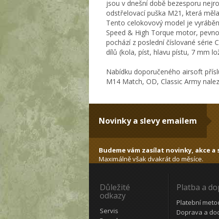
jsou v dnešní době bezesporu nejro
odstřelovací puška M21, která měla
Tento celokovový model je vyráběný
Speed & High Torque motor, pevnou
pochází z poslední číslované série C
dílů (kola, píst, hlavu pístu, 7 mm 
Nabídku doporučeného airsoft přísl
M14 Match, OD, Classic Army nalez
Novinky a slevy emailem
Budeme vám zasílat novinky, akce a s
Maximálně však dvakrát do měsíce.
Důležité
Platba a d
odkazy
Platební meto
Servis
Doprava a do