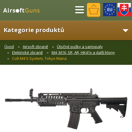
Menu
Kategorie produktů
Úvod
Airsoft zbraně
Útočné pušky a samopaly
Elektrické zbraně
M4, M16, SR, AR, HK41x a další klony
Colt M4 S-System, Tokyo Marui