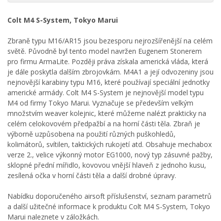
Colt M4 S-System, Tokyo Marui
Zbraně typu M16/AR15 jsou bezesporu nejrozšířenější na celém
světě. Původně byl tento model navržen Eugenem Stonerem
pro firmu ArmaLite. Později práva získala americká vláda, která
je dále poskytla dalším zbrojovkám. M4A1 a její odvozeniny jsou
nejnovější karabiny typu M16, které používají speciální jednotky
americké armády. Colt M4 S-System je nejnovější model typu
M4 od firmy Tokyo Marui. Vyznačuje se především velkým
množstvím weaver kolejnic, které můžeme nalézt prakticky na
celém celokovovém předpažbí a na horní části těla. Zbraň je
výborně uzpůsobena na použití různých puškohledů,
kolimátorů, svítilen, taktických rukojetí atd. Obsahuje mechabox
verze 2., velice výkonný motor EG1000, nový typ zásuvné pažby,
sklopné přední mířidlo, kovovou vnější hlaveň z jednoho kusu,
zesílená očka v horní části těla a další drobné úpravy.
Nabídku doporučeného airsoft příslušenství, seznam parametrů
a další užitečné informace k produktu Colt M4 S-System, Tokyo
Marui naleznete v záložkách.