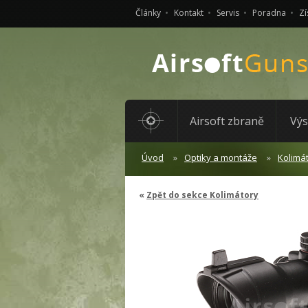
Články
Kontakt
Servis
Poradna
Zí
Airsoft zbraně
Výs
Úvod
Optiky a montáže
Kolimá
Zpět do sekce Kolimátory