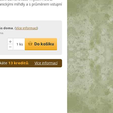
nickými mířidly a s průměrem vstupní
vás doma.
(
Více informací
)
ma.
+
Do košíku
ks
–
skáte
13 kreditů
.
Více informací