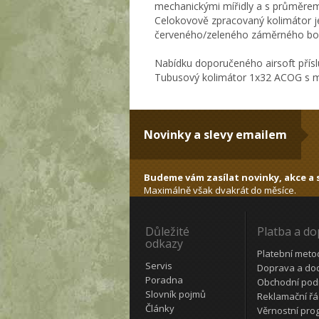
mechanickými mířidly a s průměrem
Celokovově zpracovaný kolimátor je 
červeného/zeleného záměrného bodu 
Nabídku doporučeného airsoft přísl
Tubusový kolimátor 1x32 ACOG s mí
Novinky a slevy emailem
Budeme vám zasílat novinky, akce a s
Maximálně však dvakrát do měsíce.
Důležité
Platba a d
odkazy
Platební meto
Servis
Doprava a do
Poradna
Obchodní pod
Slovník pojmů
Reklamační ř
Články
Věrnostní pro