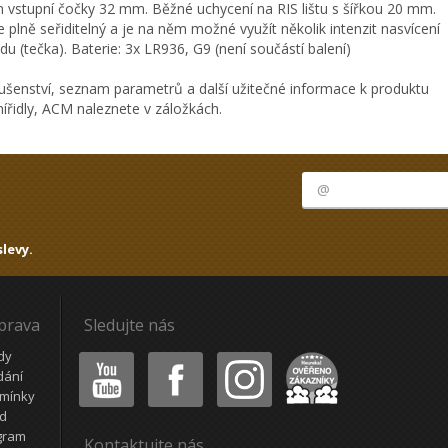
 vstupní čočky 32 mm. Běžné uchycení na RIS lištu s šířkou 20 mm.
plně seřiditelný a je na něm možné využít několik intenzit nasvícení
(tečka). Baterie: 3x LR936, G9 (není součástí balení)
ušenství, seznam parametrů a další užitečné informace k produktu
řidly, ACM naleznete v záložkách.
levy.
oprava
Sledujte nás
Youtube
Facebook
Instagram
Heureka
dy
dání
mínky
ád
gram
Kontaktujte nás