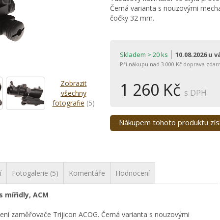
Černá varianta s nouzovými mecha
čočky 32 mm.
Skladem > 20 ks
10.08.2026 u 
Při nákupu nad 3 000 Kč doprava zdar
Zobrazit
1 260 Kč
s DPH
všechny
fotografie
(5)
Nákupem tohoto produktu zí
í
Fotogalerie (5)
Komentáře
Hodnocení
 mířidly, ACM
dení zaměřovače Trijicon ACOG. Černá varianta s nouzovými