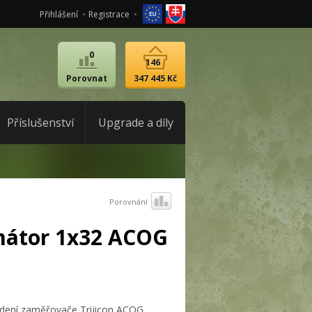
Přihlášení
Registrace
0
146
Porovnat
347 445 Kč
Příslušenství
Upgrade a díly
Porovnání
mátor 1x32 ACOG
edení zaměřovače Trijicon ACOG.