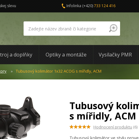
skej slevu
Infolinka
(+420)
733 124 416
troj a doplňky
Optiky a montáže
Vysílačky PMR
tory
Tubusový kolimátor 1x32 ACOG s mířidly, ACM
Tubusový koli
s mířidly, ACM
Hodnocení produktu
(6)
Tubusový kolimátor ve stylu prov