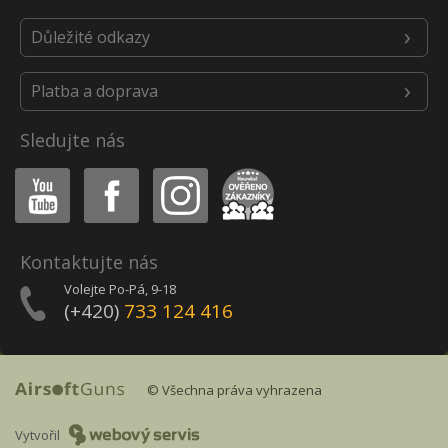
Důležité odkazy
Platba a doprava
Sledujte nás
Youtube
Facebook
Instagram
Heureka
Kontaktujte nás
Volejte Po-Pá, 9-18
(+420)
733 124 416
© Všechna práva vyhrazena
Vytvořil