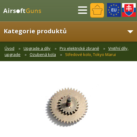
Menu
Kategorie produktů
Úvod
Upgrade a díly
Pro elektrické zbraně
Vnitřní díly,
upgrade
Ozubená kola
Středové kolo, Tokyo Marui