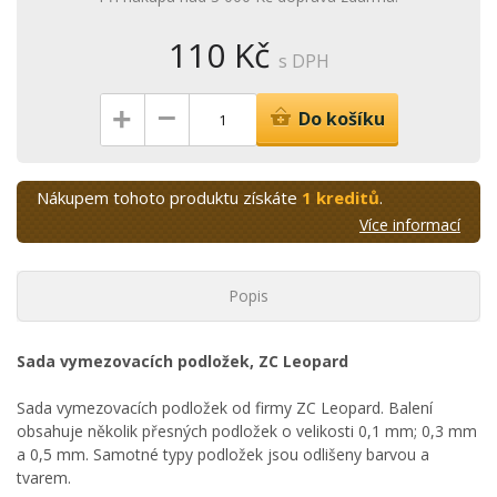
110 Kč
s DPH
–
+
Do košíku
Nákupem tohoto produktu získáte
1 kreditů
.
Více informací
Popis
Sada vymezovacích podložek, ZC Leopard
Sada vymezovacích podložek od firmy ZC Leopard. Balení
obsahuje několik přesných podložek o velikosti 0,1 mm; 0,3 mm
a 0,5 mm. Samotné typy podložek jsou odlišeny barvou a
tvarem.