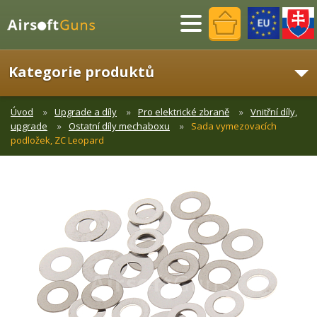
Menu
Kategorie produktů
Úvod
Upgrade a díly
Pro elektrické zbraně
Vnitřní díly,
upgrade
Ostatní díly mechaboxu
Sada vymezovacích
podložek, ZC Leopard