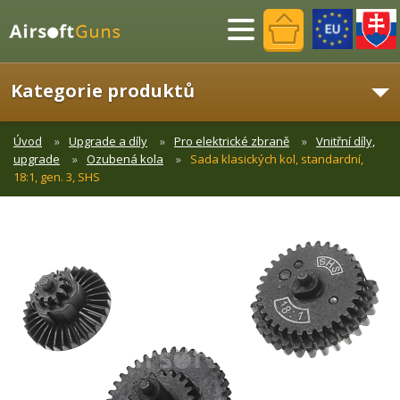
Menu
Kategorie produktů
Úvod
Upgrade a díly
Pro elektrické zbraně
Vnitřní díly,
upgrade
Ozubená kola
Sada klasických kol, standardní,
18:1, gen. 3, SHS