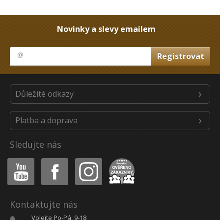
Novinky a slevy emailem
Důležité odkazy
Platba a doprava
Sledujte nás
Youtube
Facebook
Instagram
Heureka
Kontaktujte nás
Volejte Po-Pá, 9-18