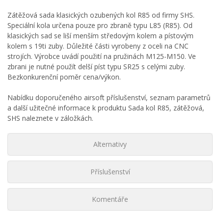
Zátěžová sada klasických ozubených kol R85 od firmy SHS.
Speciální kola určena pouze pro zbraně typu L85 (R85). Od
klasických sad se liší menším středovým kolem a pístovým
kolem s 19ti zuby. Důležité části vyrobeny z oceli na CNC
strojích. Výrobce uvádí použití na pružinách M125-M150. Ve
zbrani je nutné použít delší píst typu SR25 s celými zuby.
Bezkonkurenční poměr cena/výkon.
Nabídku doporučeného airsoft příslušenství, seznam parametrů
a další užitečné informace k produktu Sada kol R85, zátěžová,
SHS naleznete v záložkách.
Alternativy
Příslušenství
Komentáře