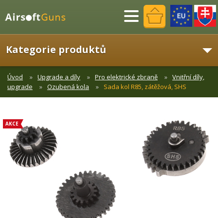
Menu
Kategorie produktů
Úvod
Upgrade a díly
Pro elektrické zbraně
Vnitřní díly,
upgrade
Ozubená kola
Sada kol R85, zátěžová, SHS
AKCE