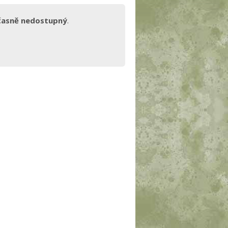
časně nedostupný
.