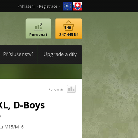
Přihlášení
Registrace
0
146
Porovnat
347 445 Kč
Příslušenství
Upgrade a díly
Porovnání
XL, D-Boys
)
íku M15/M16.