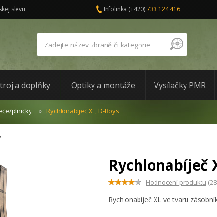
skej slevu
Infolinka
(+420)
733 124 416
troj a doplňky
Optiky a montáže
Vysílačky PMR
eče/plničky
Rychlonabíječ XL, D-Boys
y
Rychlonabíječ 
Hodnocení produktu
(28
Rychlonabíječ XL ve tvaru zásobn