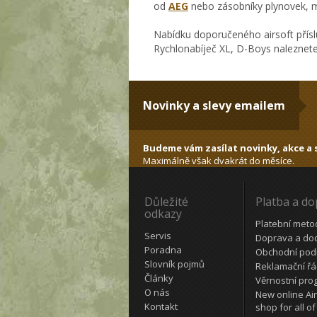
od
AEG
nebo zásobníky plynovek, 
Nabídku doporučeného airsoft přísl
Rychlonabíječ XL, D-Boys naleznete
Novinky a slevy emailem
Budeme vám zasílat novinky, akce a s
Maximálně však dvakrát do měsíce.
Důležité
Platba a d
odkazy
Platební meto
Servis
Doprava a do
Poradna
Obchodní pod
Slovník pojmů
Reklamační ř
Články
Věrnostní pro
O nás
New online Air
Kontakt
shop for all of