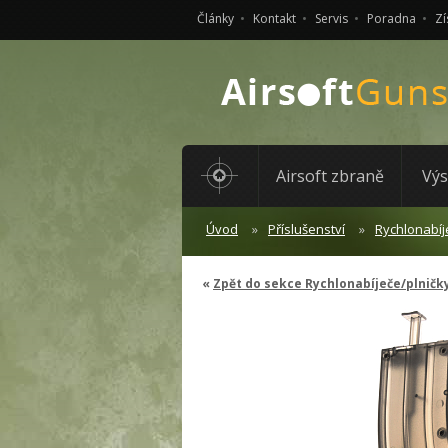
Články
Kontakt
Servis
Poradna
Zí
Airsoft zbraně
Výs
Úvod
Příslušenství
Rychlonabíj
Zpět do sekce Rychlonabíječe/plničk