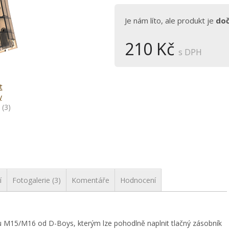
Je nám líto, ale produkt je
do
210 Kč
s DPH
t
y
(3)
í
Fotogalerie (3)
Komentáře
Hodnocení
u M15/M16 od D-Boys, kterým lze pohodlně naplnit tlačný zásobník