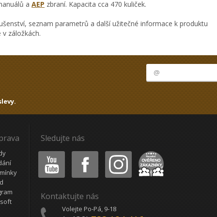
manuálů a
AEP
zbraní. Kapacita cca 470 kuliček.
ušenství, seznam parametrů a další užitečné informace k produktu
 v záložkách.
levy.
oprava
Sledujte nás
Youtube
Facebook
Instagram
Heureka
dy
dání
mínky
ád
gram
Kontaktujte nás
soft
Volejte Po-Pá, 9-18