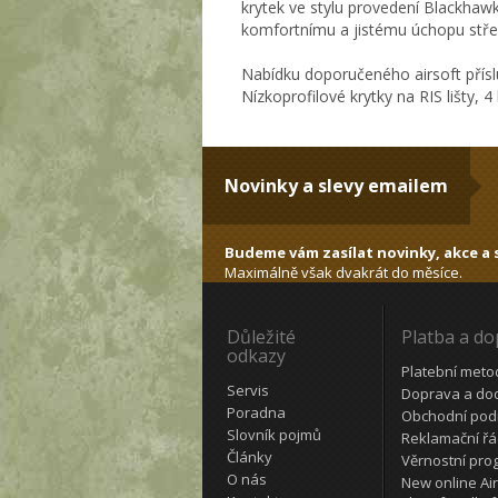
krytek ve stylu provedení Blackhawk
komfortnímu a jistému úchopu stře
Nabídku doporučeného airsoft přísl
Nízkoprofilové krytky na RIS lišty, 
Novinky a slevy emailem
Budeme vám zasílat novinky, akce a s
Maximálně však dvakrát do měsíce.
Důležité
Platba a d
odkazy
Platební meto
Servis
Doprava a do
Poradna
Obchodní pod
Slovník pojmů
Reklamační ř
Články
Věrnostní pro
O nás
New online Air