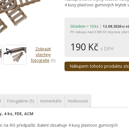
4 kusy plastovo gumových krytek v
Skladem > 10 ks
12.08.2026 u 
Při nákupu nad 3 000 Kč doprava zdar
190 Kč
s DPH
Zobrazit
všechny
fotografie
(5)
Nákupem tohoto produktu zí
í
Fotogalerie (5)
Komentáře
Hodnocení
y, 4 ks, FDE, ACM
nic na RIS předpažbí. Balení obsahuje 4 kusy plastovo gumových