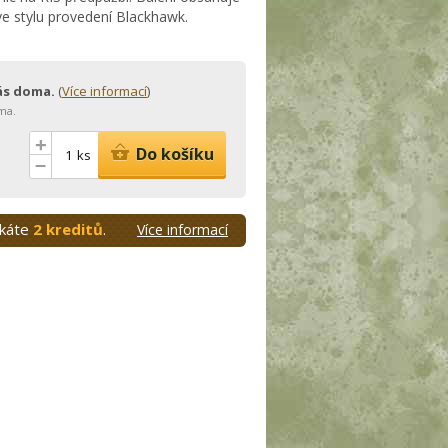
e stylu provedení Blackhawk.
vás doma.
(
Více informací
)
ma.
+
Do košíku
ks
–
skáte
2 kreditů
.
Více informací