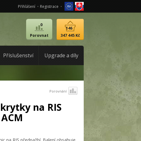
Přihlášení
Registrace
0
146
Porovnat
347 445 Kč
Příslušenství
Upgrade a díly
Porovnání
 krytky na RIS
E, ACM
nic na RIS předpažbí. Balení obsahuje