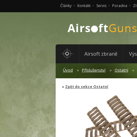
Články
Kontakt
Servis
Poradna
Zí
Airsoft zbraně
Výs
Úvod
Příslušenství
Ostatní
Zpět do sekce Ostatní