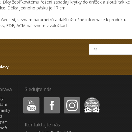
. Díky žebříkovitému řešení zapadají krytky do drážek a slouží tak ke
lce. Délka jednoho pásku je 17 cm.
ušenství, seznam parametrů a další užitečné informace k produktu
4 ks, FDE, ACM naleznete v záložkách.
levy.
oprava
Sledujte nás
Youtube
Facebook
Instagram
Heureka
dy
dání
mínky
ád
gram
Kontaktujte nás
soft