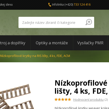
skej slevu
Infolinka
(+420)
733 124 416
troj a doplňky
Optiky a montáže
Vysílačky PMR
Nízkoprofilové krytky na RIS lišty, 4 ks, FDE, ACM
Nízkoprofilové
lišty, 4 ks, FD
Hodnocení produktu
(2)
Nízkoprofilové krytky weaver kolej