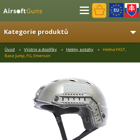
Menu
Kategorie produktů
Úvod
Výstroj a doplňky
Helmy, potahy
Helma FAST,
Base Jump, FG, Emerson