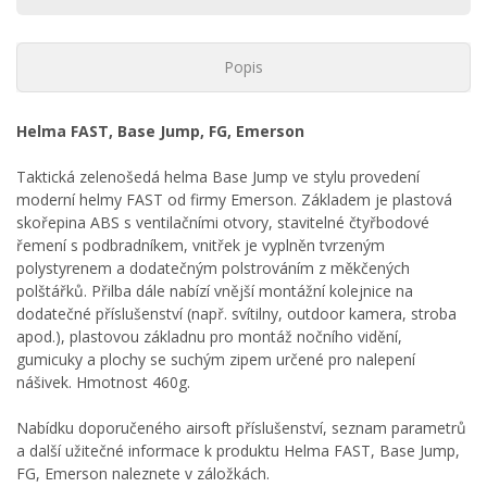
Popis
Helma FAST, Base Jump, FG, Emerson
Taktická zelenošedá helma Base Jump ve stylu provedení
moderní helmy FAST od firmy Emerson. Základem je plastová
skořepina ABS s ventilačními otvory, stavitelné čtyřbodové
řemení s podbradníkem, vnitřek je vyplněn tvrzeným
polystyrenem a dodatečným polstrováním z měkčených
polštářků. Přilba dále nabízí vnější montážní kolejnice na
dodatečné příslušenství (např. svítilny, outdoor kamera, stroba
apod.), plastovou základnu pro montáž nočního vidění,
gumicuky a plochy se suchým zipem určené pro nalepení
nášivek. Hmotnost 460g.
Nabídku doporučeného airsoft příslušenství, seznam parametrů
a další užitečné informace k produktu Helma FAST, Base Jump,
FG, Emerson naleznete v záložkách.