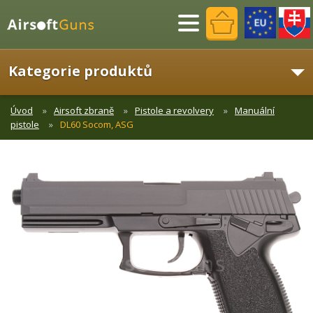
Menu
Kategorie produktů
Úvod
Airsoft zbraně
Pistole a revolvery
Manuální
pistole
DL60 Socom, ASG