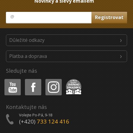
Novinky a slevy emailem
Důležité odkazy
Platba a doprava
Sledujte nás
Youtube
Facebook
Instagram
Heureka
Kontaktujte nás
Volejte Po-Pá, 9-18
(+420)
733 124 416