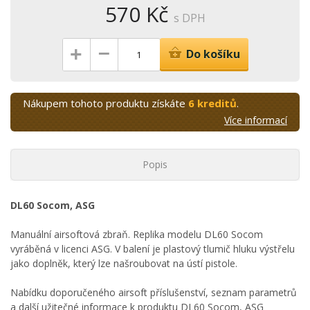
570 Kč
s DPH
–
+
Do košíku
Nákupem tohoto produktu získáte
6 kreditů
.
Více informací
Popis
DL60 Socom, ASG
Manuální airsoftová zbraň. Replika modelu DL60 Socom
vyráběná v licenci ASG. V balení je plastový tlumič hluku výstřelu
jako doplněk, který lze našroubovat na ústí pistole.
Nabídku doporučeného airsoft příslušenství, seznam parametrů
a další užitečné informace k produktu DL60 Socom, ASG