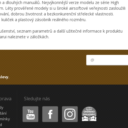
 a dlouhých manuálů. Nejvýkonnější verze modelu ze série High
 Léty prověřené modely si u široké airsoftové veřejnosti zasloužili
vání, dobrou životnost a bezkonkurenční střelecké vlastnosti.
h kuliček a plastový zásobník reálného rozměru.
ušenství, seznam parametrů a další užitečné informace k produktu
rui naleznete v záložkách.
levy.
oprava
Sledujte nás
Youtube
Facebook
Instagram
Heureka
dy
dání
mínky
ád