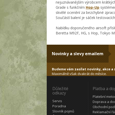
nejuznávanějším výrobcem krátkých
Grade s funkčním
Hop-Up
systémem.
skvělé ocenění za bezchybné zpraco
Součástí balení je sáček testovacíc
Nabídku doporučeného airsoft přísl
Beretta M92F, HG, s Hop, Tokyo Ma
Novinky a slevy emailem
Budeme vám zasílat novinky, akce a s
Maximálně však dvakrát do měsíce.
Důležité
Platba a d
odkazy
Platební meto
Servis
Doprava a do
Poradna
Obchodní pod
Slovník pojmů
Reklamační ř