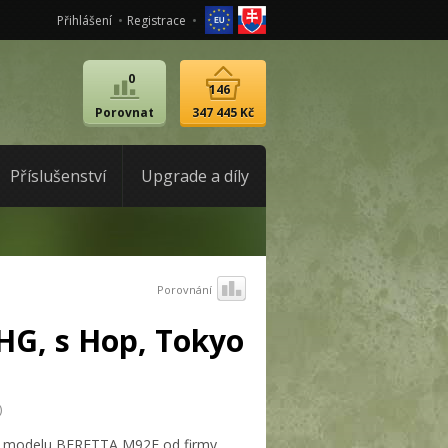
Přihlášení
Registrace
0
146
Porovnat
347 445 Kč
Příslušenství
Upgrade a díly
Porovnání
HG, s Hop, Tokyo
)
ka modelu BERETTA M92F od firmy