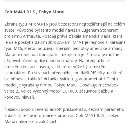
Colt M4A1 R.I.S., Tokyo Marui
Zbraně typu M16/AR15 jsou bezesporu nejrozšířenější na celém
světě. Původně byl tento model navržen Eugenem Stonerem
pro firmu ArmaLite. Později práva získala americká vláda, která
je dále poskytla dalším zbrojovkám. M4A1 je nejnovější karabina
typu M16, kterou používají speciální jednotky americké armády.
Má odnímatelnou transportní rukojeť na jejíž místo je možné
připevnit různé optiky nebo kolimátory. Na předpažbí je
umístěna imitace laseru, ve kterém může být umístěn
akumulátor. Po stranách předpažbí jsou další RIS lišty, na které
lze připevnit taktické držadlo, svítilnu, granátomet atd. Tento
model je vyráběný firmou Tokyo Marui. Obsahuje mechabox
verze 2., velice výkonný motor EG1000, zásuvnou pažbu a
kovovou hlaveň.
Nabídku doporučeného airsoft příslušenství, seznam parametrů
a další užitečné informace k produktu Colt M4A1 R.I.S., Tokyo
Marui naleznete v záložkách.