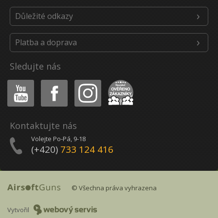
Důležité odkazy
Platba a doprava
Sledujte nás
Youtube
Facebook
Instagram
Heureka
Kontaktujte nás
Volejte Po-Pá, 9-18
(+420)
733 124 416
© Všechna práva vyhrazena
Vytvořil