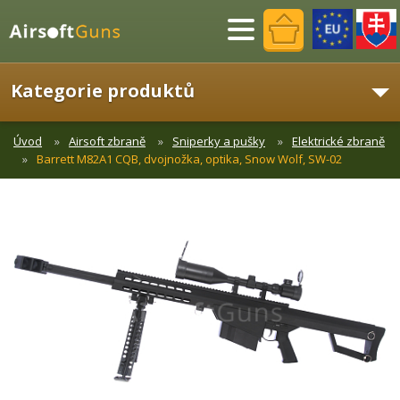
Menu
Kategorie produktů
Úvod
Airsoft zbraně
Sniperky a pušky
Elektrické zbraně
Barrett M82A1 CQB, dvojnožka, optika, Snow Wolf, SW-02