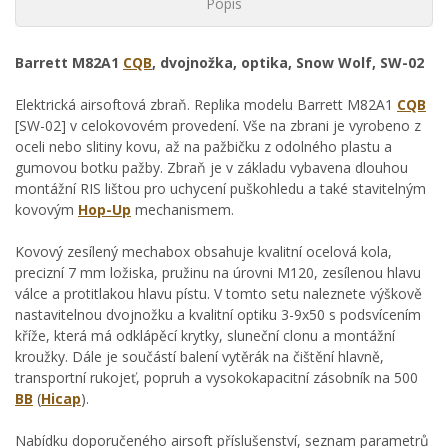
Popis
Barrett M82A1
CQB
, dvojnožka, optika, Snow Wolf, SW-02
Elektrická airsoftová zbraň. Replika modelu Barrett M82A1
CQB
[SW-02] v celokovovém provedení. Vše na zbrani je vyrobeno z
oceli nebo slitiny kovu, až na pažbičku z odolného plastu a
gumovou botku pažby. Zbraň je v základu vybavena dlouhou
montážní RIS lištou pro uchycení puškohledu a také stavitelným
kovovým
Hop-Up
mechanismem.
Kovový zesílený mechabox obsahuje kvalitní ocelová kola,
precizní 7 mm ložiska, pružinu na úrovni M120, zesílenou hlavu
válce a protitlakou hlavu pístu. V tomto setu naleznete výškově
nastavitelnou dvojnožku a kvalitní optiku 3-9x50 s podsvícením
kříže, která má odklápěcí krytky, sluneční clonu a montážní
kroužky. Dále je součástí balení vytěrák na čištění hlavně,
transportní rukojeť, popruh a vysokokapacitní zásobník na 500
BB
(
Hicap
).
Nabídku doporučeného airsoft příslušenství, seznam parametrů