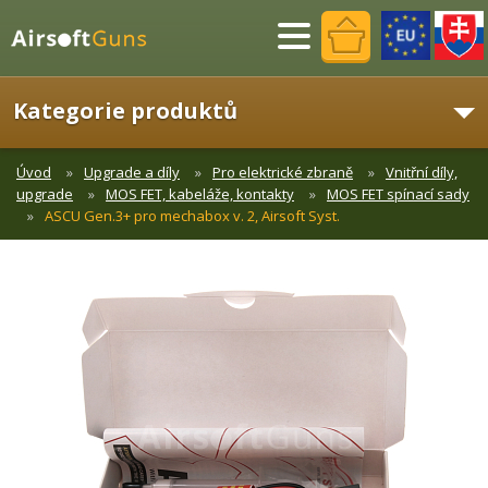
Menu
Kategorie produktů
Úvod
Upgrade a díly
Pro elektrické zbraně
Vnitřní díly,
upgrade
MOS FET, kabeláže, kontakty
MOS FET spínací sady
ASCU Gen.3+ pro mechabox v. 2, Airsoft Syst.