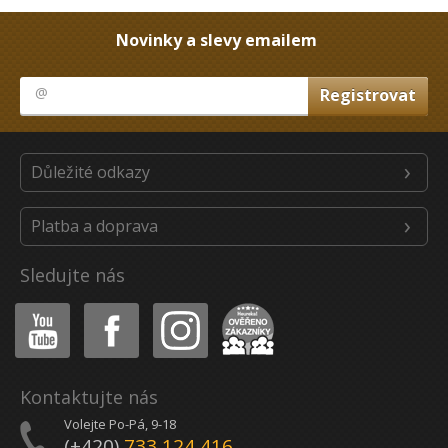
Novinky a slevy emailem
Důležité odkazy
Platba a doprava
Sledujte nás
Youtube
Facebook
Instagram
Heureka
Kontaktujte nás
Volejte Po-Pá, 9-18
(+420)
733 124 416