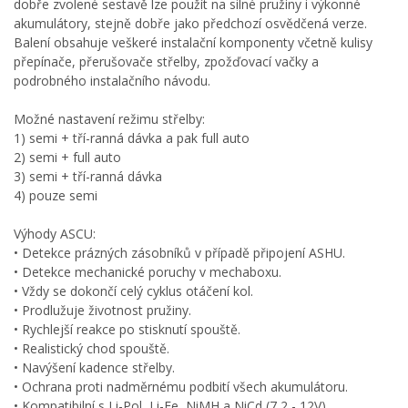
dobře zvolené sestavě lze použít na silné pružiny i výkonné
akumulátory, stejně dobře jako předchozí osvědčená verze.
Balení obsahuje veškeré instalační komponenty včetně kulisy
přepínače, přerušovače střelby, zpožďovací vačky a
podrobného instalačního návodu.
Možné nastavení režimu střelby:
1) semi + tří-ranná dávka a pak full auto
2) semi + full auto
3) semi + tří-ranná dávka
4) pouze semi
Výhody ASCU:
• Detekce prázných zásobníků v případě připojení ASHU.
• Detekce mechanické poruchy v mechaboxu.
• Vždy se dokončí celý cyklus otáčení kol.
• Prodlužuje životnost pružiny.
• Rychlejší reakce po stisknutí spouště.
• Realistický chod spouště.
• Navýšení kadence střelby.
• Ochrana proti nadměrnému podbití všech akumulátoru.
• Kompatibilní s Li-Pol, Li-Fe, NiMH a NiCd (7,2 - 12V).