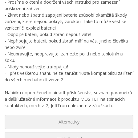
- Prosíme o čtení a dodržení všech instrukcí pro zamezení
poškození zařízení.
- Zkrat nebo špatné zapojení baterie způsobí okamžitě škody
zařízení, které nejsou pokryty zárukou. Také to může vést ke
vznícení či explozi baterie!
- Odpojte baterii, pokud zbraň nepoužíváte!
- Nepřipojujte baterii, pokud zbraň míří na vás, jiného člověka
nebo zvíře!
- Neupravujte, neopravujte, zamezte polití nebo teplotnímu
šoku.
- Nikdy nepoužívejte trafopájku!
- I přes veškerou snahu nelze zaručit 100% kompatibilitu zařízení
do všech mechaboxů verze 2.
Nabídku doporučeného airsoft příslušenství, seznam parametrů
a další užitečné informace k produktu MOS FET na spínacích
kontaktech, mech v. 2, JeffTron naleznete v záložkách.
Alternativy