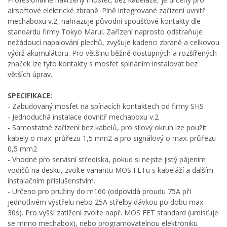
airsoftové elektrické zbraně. Plně integrované zařízení uvnitř
mechaboxu v.2, nahrazuje původní spoušťové kontakty dle
standardu firmy Tokyo Marui. Zařízení naprosto odstraňuje
nežádoucí napalování plechů, zvyšuje kadenci zbraně a celkovou
výdrž akumulátoru. Pro většinu běžně dostupných a rozšířených
značek lze tyto kontakty s mosfet spínáním instalovat bez
větších úprav.
SPECIFIKACE:
- Zabudovaný mosfet na spínacích kontaktech od firmy SHS
- Jednoduchá instalace dovnitř mechaboxu v.2
- Samostatné zařízení bez kabelů, pro silový okruh lze použít
kabely o max. průřezu 1,5 mm2 a pro signálový o max. průřezu
0,5 mm2
- Vhodné pro servisní střediska, pokud si nejste jistý pájením
vodičů na desku, zvolte variantu MOS FETu s kabeláží a dalším
instalačním příslušenstvím.
- Určeno pro pružiny do m160 (odpovídá proudu 75A při
jednotlivém výstřelu nebo 25A střelby dávkou po dobu max.
30s). Pro vyšší zatížení zvolte např. MOS FET standard (umisťuje
se mimo mechabox), nebo programovatelnou elektroniku