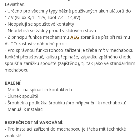
Leviathan.
- Určeno pro všechny typy běžně používaných akumulátorů do
17 V (Ni-xx 8,4 - 12V, lipol 7,4 - 14,8V)
- Neopalují se spoušťové kontakty
- Neodebírá se žádný proud v klidovém stavu
- Z principu funkce mechanismu
AEG
zbraně se píst při režimu
AUTO zastaví v náhodné pozici
- Pro správnou funkci tohoto zařízení je třeba mít v mechaboxu
funkční přerušovač, kulisu přepínače, západku zpětného chodu,
spoušť a zarážku spouště (zajištěno), tj. tak jako ve standardním
mechaboxu
BALENÍ:
- Mosfet na spínacích kontaktech
- Člunek spouště
- Šroubek a podložka šroubku (pro připevnění k mechaboxu)
- Manuál k instalaci
BEZPEČNOSTNÍ VAROVÁNÍ:
- Pro instalaci zařízení do mechaboxu je třeba mít technické
znalosti!