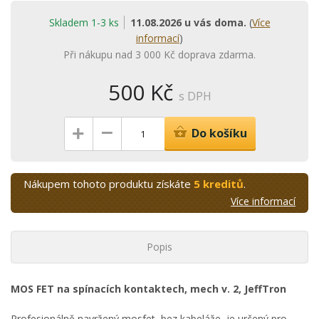
Skladem 1-3 ks
11.08.2026 u vás doma.
(
Více
informací
)
Při nákupu nad 3 000 Kč doprava zdarma.
500 Kč
s DPH
–
+
Do košíku
Nákupem tohoto produktu získáte
5 kreditů
.
Více informací
Popis
MOS FET na spínacích kontaktech, mech v. 2, JeffTron
Profesionálně navržený mosfet, bez kabeláže, je určený pro