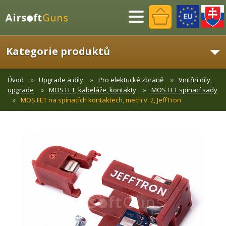
Menu
Kategorie produktů
Úvod
Upgrade a díly
Pro elektrické zbraně
Vnitřní díly,
upgrade
MOS FET, kabeláže, kontakty
MOS FET spínací sady
MOS FET na spínacích kontaktech, mech v. 2, JeffTron