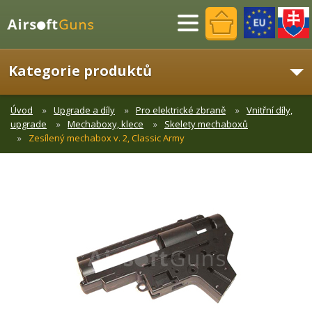
Menu
Kategorie produktů
Úvod
Upgrade a díly
Pro elektrické zbraně
Vnitřní díly,
upgrade
Mechaboxy, klece
Skelety mechaboxů
Zesílený mechabox v. 2, Classic Army