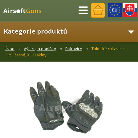
Menu
Kategorie produktů
Úvod
Výstroj a doplňky
Rukavice
Taktické rukavice
OPS, černé, XL, Oakley