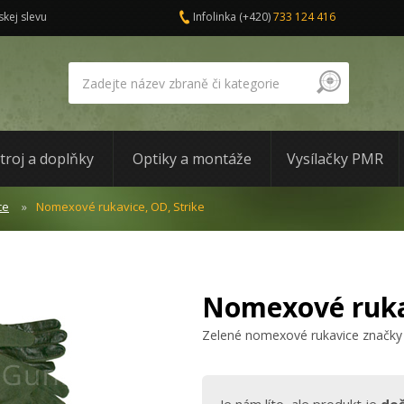
skej slevu
Infolinka
(+420)
733 124 416
troj a doplňky
Optiky a montáže
Vysílačky PMR
ce
Nomexové rukavice, OD, Strike
Nomexové rukav
Zelené nomexové rukavice značky St