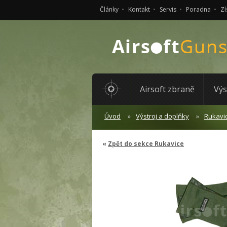
Články
Kontakt
Servis
Poradna
Zí
Airsoft zbraně
Výs
Úvod
Výstroj a doplňky
Rukavi
Zpět do sekce Rukavice