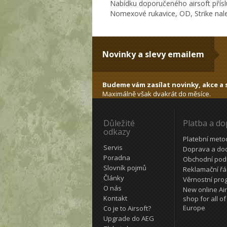
Nabídku doporučeného airsoft přísl
Nomexové rukavice, OD, Strike nale
Novinky a slevy emailem
Budeme vám zasílat novinky, akce a s
Maximálně však dvakrát do měsíce.
Důležité
Platba a d
odkazy
Platební meto
Servis
Doprava a do
Poradna
Obchodní pod
Slovník pojmů
Reklamační ř
Články
Věrnostní pro
O nás
New online Air
Kontakt
shop for all of
Europe
Co je to Airsoft?
Upgrade do AEG