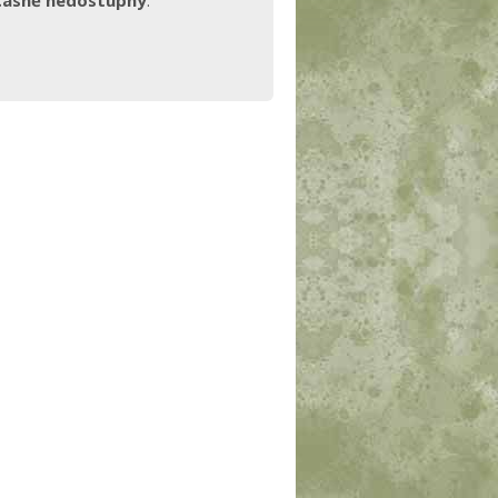
časně nedostupný
.