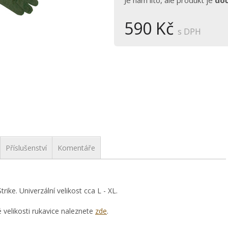
Je nám líto, ale produkt je
do
590 Kč
s DPH
Příslušenství
Komentáře
ke. Univerzální velikost cca L - XL.
velikosti rukavice naleznete
zde
.