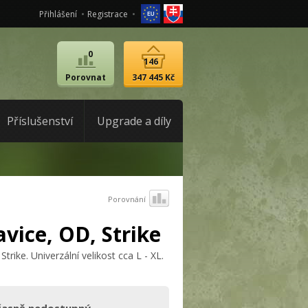
Přihlášení
Registrace
0
146
Porovnat
347 445 Kč
Příslušenství
Upgrade a díly
Porovnání
ice, OD, Strike
rike. Univerzální velikost cca L - XL.