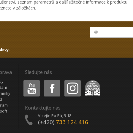
ušenství, seznam parametrů a další užitečné informace k produktu
znete v záložkách.
levy.
oprava
Sledujte nás
Youtube
Facebook
Instagram
Heureka
dy
dání
mínky
ád
gram
Kontaktujte nás
soft
Volejte Po-Pá, 9-18
(+420)
733 124 416