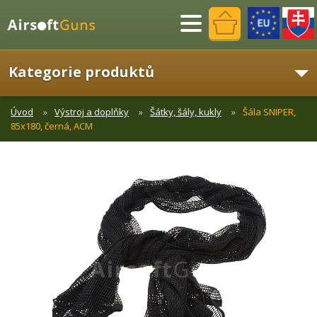
Menu
Kategorie produktů
Úvod
Výstroj a doplňky
Šátky, šály, kukly
Šála SNIPER,
85x180, černá, ACM