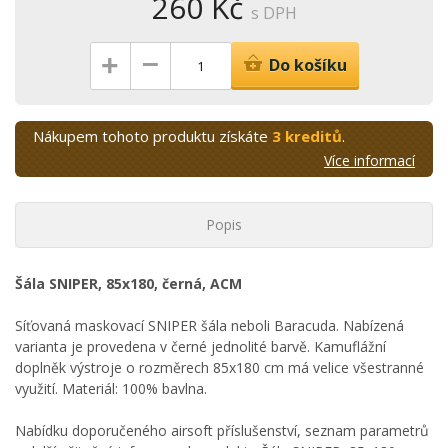
260 Kč
s DPH
–
+
Do košíku
Nákupem tohoto produktu získáte
3 kreditů
.
Více informací
Popis
Šála SNIPER, 85x180, černá, ACM
Síťovaná maskovací SNIPER šála neboli Baracuda. Nabízená
varianta je provedena v černé jednolité barvě. Kamuflážní
doplněk výstroje o rozměrech 85x180 cm má velice všestranné
využití. Materiál: 100% bavlna.
Nabídku doporučeného airsoft příslušenství, seznam parametrů