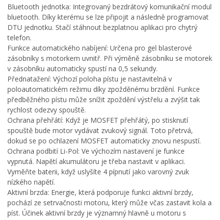
Bluetooth jednotka: Integrovaný bezdrátový komunikační modul
bluetooth. Díky kterému se lze připojit a následně programovat
DTU jednotku. Stačí stáhnout bezplatnou aplikaci pro chytrý
telefon.
Funkce automatického nabíjení: Určena pro gel blasterové
zásobníky s motorkem uvnitř. Při výměně zásobníku se motorek
v zásobníku automaticky spustí na 0,5 sekundy.
Přednatažení: Výchozí poloha pístu je nastavitelná v
poloautomatickém režimu díky zpožděnému brzdění. Funkce
předběžného pístu může snížit zpoždění výstřelu a zvýšit tak
rychlost odezvy spouště.
Ochrana přehřátí: Když je MOSFET přehřátý, po stisknutí
spouště bude motor vydávat zvukový signál. Toto přetrvá,
dokud se po ochlazení MOSFET automaticky znovu nespustí.
Ochrana podbití Li-Pol: Ve výchozím nastavení je funkce
vypnutá. Napětí akumulátoru je třeba nastavit v aplikaci.
Vyměňte baterii, když uslyšíte 4 pípnutí jako varovný zvuk
nízkého napětí.
Aktivní brzda: Energie, která podporuje funkci aktivní brzdy,
pochází ze setrvačnosti motoru, který může včas zastavit kola a
píst. Účinek aktivní brzdy je významný hlavně u motoru s