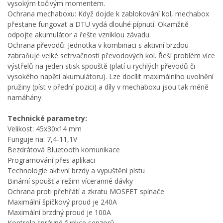
vysokým točivým momentem.
Ochrana mechaboxu: Když dojde k zablokování kol, mechabox
přestane fungovat a DTU vydá dlouhé pípnutí. Okamžitě
odpojte akumulátor a řešte vzniklou závadu.
Ochrana převodů: Jednotka v kombinaci s aktivní brzdou
zabraňuje velké setrvačnosti převodových kol. Řeší problém více
výstřelů na jeden stisk spouště (platí u rychlých převodů či
vysokého napětí akumulátoru). Lze docílit maximálního uvolnění
pružiny (píst v přední pozici) a díly v mechaboxu jsou tak méně
namáhány.
Technické parametry:
Velikost: 45x30x14 mm
Funguje na: 7,4-11,1V
Bezdrátová Bluetooth komunikace
Programování přes aplikaci
Technologie aktivní brzdy a vypuštění pístu
Binární spoušť a režim víceranné dávky
Ochrana proti přehřátí a zkratu MOSFET spínače
Maximální špičkový proud je 240A
Maximální brzdný proud je 100A
Kontrola správné funkce senzorů