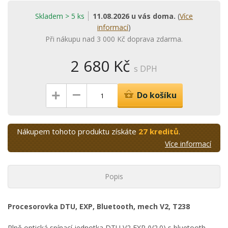
Skladem > 5 ks
11.08.2026 u vás doma.
(
Více
informací
)
Při nákupu nad 3 000 Kč doprava zdarma.
2 680 Kč
s DPH
–
+
Do košíku
Nákupem tohoto produktu získáte
27 kreditů
.
Více informací
Popis
Procesorovka DTU, EXP, Bluetooth, mech V2, T238
Plně optická spínací jednotka DTU V2 EXP (V2.0) s bluetooth