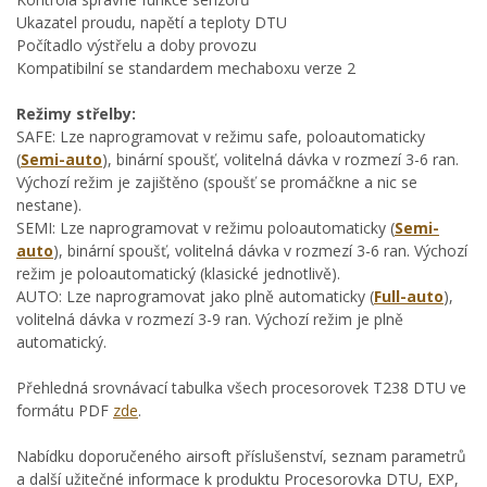
Ukazatel proudu, napětí a teploty DTU
Počítadlo výstřelu a doby provozu
Kompatibilní se standardem mechaboxu verze 2
Režimy střelby:
SAFE: Lze naprogramovat v režimu safe, poloautomaticky
(
Semi-auto
), binární spoušť, volitelná dávka v rozmezí 3-6 ran.
Výchozí režim je zajištěno (spoušť se promáčkne a nic se
nestane).
SEMI: Lze naprogramovat v režimu poloautomaticky (
Semi-
auto
), binární spoušť, volitelná dávka v rozmezí 3-6 ran. Výchozí
režim je poloautomatický (klasické jednotlivě).
AUTO: Lze naprogramovat jako plně automaticky (
Full-auto
),
volitelná dávka v rozmezí 3-9 ran. Výchozí režim je plně
automatický.
Přehledná srovnávací tabulka všech procesorovek T238 DTU ve
formátu PDF
zde
.
Nabídku doporučeného airsoft příslušenství, seznam parametrů
a další užitečné informace k produktu Procesorovka DTU, EXP,