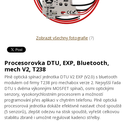
Zobrazit všechny fotografie
(7)
Procesorovka DTU, EXP, Bluetooth,
mech V2, T238
Plně optická spínací jednotka DTU V2 EXP (V2.0) s bluetooth
modulem od firmy T238 pro mechabox verze 2. Nejvyšší řada
DTU s dvěma výkonnými MOSFET spínači, osmi optickými
senzory, vysokorychlostním procesorem a možností
programování přes aplikaci v chytrém telefonu. Plně optická
procesorová jednotka dokáže efektivně nastavit chod spouště
(5 senzorů), zlepšit odezvu na stisk spouště, vyřešit celkovou
stabilitu zbraně i umožnit regulovat kadenci střelby.