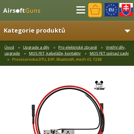
Menu
Kategorie produktů
Úvod
Upgrade a díly
Pro elektrické zbraně
Vnitřní díly,
upgrade
MOS FET, kabeláže, kontakty
MOS FET spínací sady
Procesorovka DTU, EXP, Bluetooth, mech V2, T238