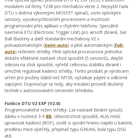
modulem od firmy T238 pro mechabox verze 2. Nejvyšší řada
DTU s dvěma výkonnými MOSFET spínači, osmi optickými
senzory, vysokorychlostním procesorem a možností
programování přes aplikaci v chytrém telefonu. Speciálně
navržená ETU (Electronic Trigger Unit) pro airsoft zbraně, Gel
Ball Blastery a další standardní mechaboxy V2 s
poloautomatickým (
Semi-auto
) a plně automatickým (
Full-
auto
) režimem střelby. Plně optická procesorová jednotka
dokáže efektivně nastavit chod spouště (5 senzorů), zlepšit
odezvu na stisk spouště, vyřešit celkovou stabilitu zbraně i
umožnit regulovat kadenci střelby. Tento produkt je výrobcem
určen pro pružiny slabší než M150, vyžaduje pájení a odborné
zapojení. Doporučuje se tedy, aby instalaci provedl zkušený
technik v autorizovaném servisním středisku.
Funkce DTU V2 EXP (V2.0):
Programovatelné režim střelby: Lze nastavit binární spoušť,
dávku v rozmezí 3-9
BB
, citlivost/chod spouště, AUG mód,
upravovat kadenci (ROF), zvolit si spodní hranici napětí u baterie,
prodlevu mezi výstřely, přepínač typu G36/AK, kola typu DSG
atd.