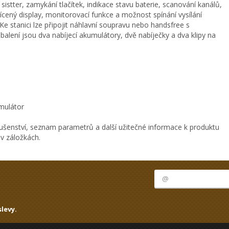
istter, zamykání tlačítek, indikace stavu baterie, scanování kanálů,
cený display, monitorovací funkce a možnost spínání vysílání
 Ke stanici lze připojit náhlavní soupravu nebo handsfree s
alení jsou dva nabíjecí akumulátory, dvě nabíječky a dva klipy na
umulátor
ušenství, seznam parametrů a další užitečné informace k produktu
v záložkách.
levy.