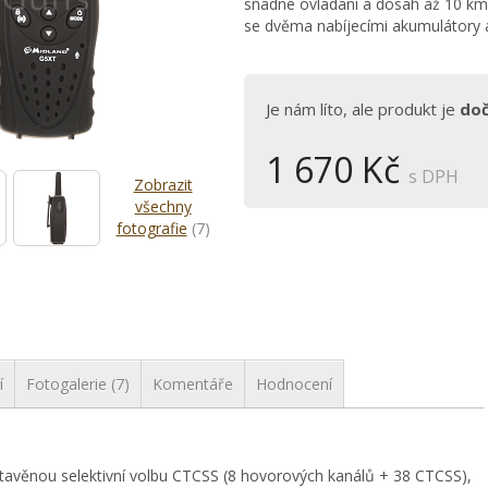
snadné ovládání a dosah až 10 km.
se dvěma nabíjecími akumulátory 
Je nám líto, ale produkt je
do
1 670 Kč
s DPH
Zobrazit
všechny
fotografie
(7)
í
Fotogalerie (7)
Komentáře
Hodnocení
avěnou selektivní volbu CTCSS (8 hovorových kanálů + 38 CTCSS),