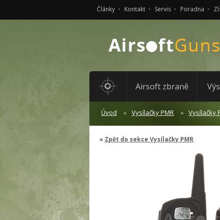
Články
Kontakt
Servis
Poradna
Zí
Airsoft zbraně
Výs
Úvod
Vysílačky PMR
Vysílačky
Zpět do sekce Vysílačky PMR