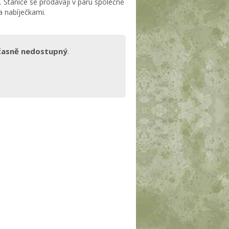
 Stanice se prodávají v páru společně
a nabíječkami.
časně nedostupný
.