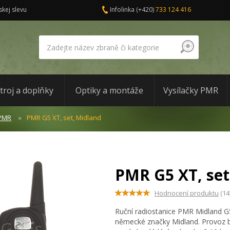
skej slevu
Infolinka
(+420)
733 124 416
troj a doplňky
Optiky a montáže
Vysílačky PMR
 PMR
PMR G5 XT, set, Midland
PMR G5 XT, set
Hodnocení produktu
(14
Ruční radiostanice PMR Midland G5
německé značky Midland. Provoz be