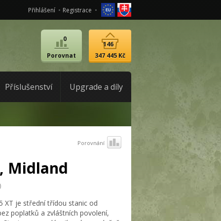
Přihlášení
Registrace
0
146
Porovnat
347 445 Kč
Příslušenství
Upgrade a díly
Porovnání
, Midland
)
 XT je střední třídou stanic od
z poplatků a zvláštních povolení,