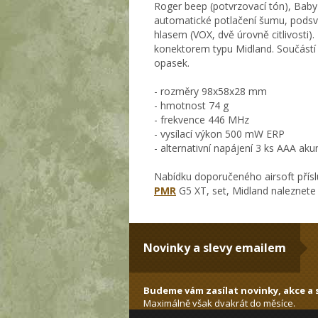
Roger beep (potvrzovací tón), Baby s
automatické potlačení šumu, podsví
hlasem (VOX, dvě úrovně citlivosti).
konektorem typu Midland. Součástí b
opasek.
- rozměry 98x58x28 mm
- hmotnost 74 g
- frekvence 446 MHz
- vysílací výkon 500 mW ERP
- alternativní napájení 3 ks AAA ak
Nabídku doporučeného airsoft přísl
PMR
G5 XT, set, Midland naleznete 
Novinky a slevy emailem
Budeme vám zasílat novinky, akce a s
Maximálně však dvakrát do měsíce.