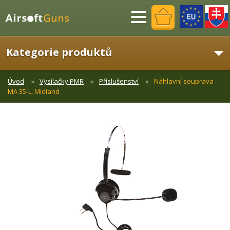
Menu
Kategorie produktů
Úvod
Vysílačky PMR
Příslušenství
Náhlavní souprava
MA 35-L, Midland