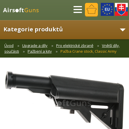
Menu
Kategorie produktů
Úvod
Upgrade a díly
Pro elektrické zbraně
Vnější díly,
součásti
Pažbení a kity
Pažba Crane stock, Classic Army