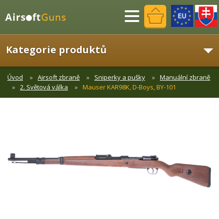
Menu
Kategorie produktů
Úvod
Airsoft zbraně
Sniperky a pušky
Manuální zbraně
2. Světová válka
Mauser KAR98K, D-Boys, BY-101